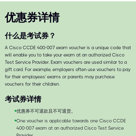
优惠券详情
什么是考试券？
A Cisco CCDE 400-007 exam voucher is a unique code that
will enable you to take your exam at an authorized Cisco
Test Service Provider. Exam vouchers are used similar to a
gift card. For example, employers often use vouchers to pay
for their employees' exams or parents may purchase
vouchers for their children.
考试券详情
优惠券不可退款且不可退货。
One voucher is applicable towards one Cisco CCDE
400-007 exam at an authorized Cisco Test Service
Provider.