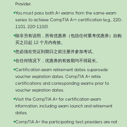
Provider.
You must pass both A+ exams from the same exam
series to achieve CompTIA A++ certification (e.g., 220-
1101, 220-1102).
除非另有说明，所有优惠券（包括任何重考优惠券）自购
买之日起 12 个月内有效。
您必须在凭证到期日之前注册并参加考试。
在任何情况下，优惠券的有效期均不得延长。
Certification exam retirement dates supersede
voucher expiration dates. CompTIA A+ retire
certifications and corresponding exams prior to
voucher expiration dates.
Visit the CompTIA A+ for certification exam
information, including exam launch and retirement
dates.
CompTIA A+ the participating test providers are not