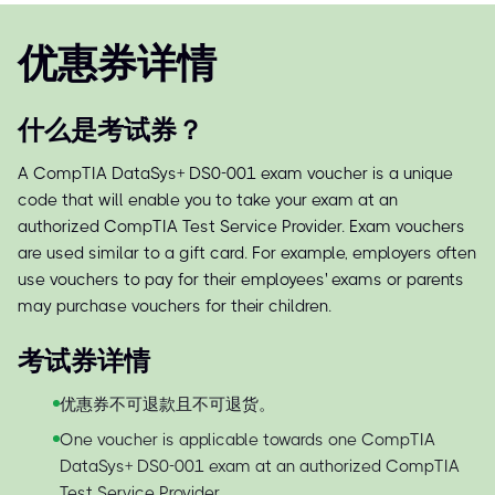
优惠券详情
什么是考试券？
A CompTIA DataSys+ DS0-001 exam voucher is a unique
code that will enable you to take your exam at an
authorized CompTIA Test Service Provider. Exam vouchers
are used similar to a gift card. For example, employers often
use vouchers to pay for their employees' exams or parents
may purchase vouchers for their children.
考试券详情
优惠券不可退款且不可退货。
One voucher is applicable towards one CompTIA
DataSys+ DS0-001 exam at an authorized CompTIA
Test Service Provider.