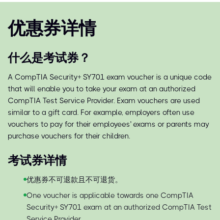
优惠券详情
什么是考试券？
A CompTIA Security+ SY701 exam voucher is a unique code
that will enable you to take your exam at an authorized
CompTIA Test Service Provider. Exam vouchers are used
similar to a gift card. For example, employers often use
vouchers to pay for their employees' exams or parents may
purchase vouchers for their children.
考试券详情
优惠券不可退款且不可退货。
One voucher is applicable towards one CompTIA
Security+ SY701 exam at an authorized CompTIA Test
Service Provider.