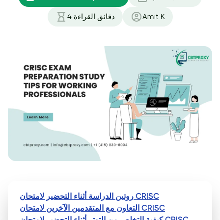
Amit K
دقائق القراءة
4
روتين الدراسة أثناء التحضير لامتحان CRISC
التعاون مع المتقدمين الآخرين لامتحان CRISC
كيفية التخلص من التوتر أثناء التحضير لامتحان CRISC