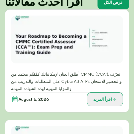
اقرأ أحدث مقالاتنا
عرض الكل
دليلك لتصبح مقيّمًا معتمدًا من CMMC (CCA™): دليل التحضير للامتحان والتدريب
أطلق العنان لإمكانياتك كمُقيّم معتمد من CMMC (CCA™). تعرّف
على المتطلبات والتدريب من CyberAB ATPs والتحضير للامتحان
والمزايا المهنية لهذه الشهادة المهمة.
اقرأ المزيد
August 6, 2026