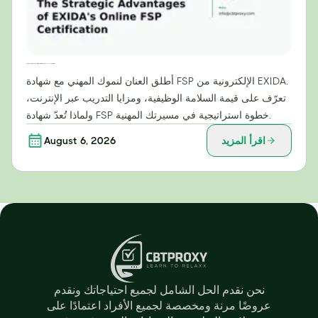
إطلاق العنان للنمو الوظيفي: المزايا الاستراتيجية لشهادة EXIDA الإلكترونية في مجال خدمات التوظيف (FSP)
أطلق العنان لنموك المهني مع شهادة FSP الإلكترونية من EXIDA.
تعرّف على قيمة السلامة الوظيفية، ومزايا التدريب عبر الإنترنت،
ولماذا تُعدّ شهادة FSP خطوة استراتيجية في مسيرتك المهنية.
اقرأ المزيد
August 6, 2026
نحن نقدم الحل الشامل لجميع احتياجاتك ونقدم
عروضًا مرنة ومخصصة لجميع الأفراد اعتمادًا على