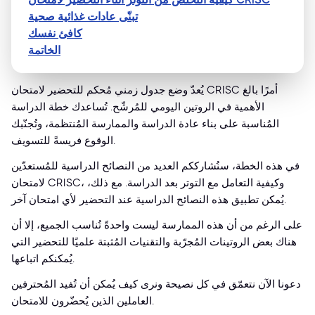
تبنّى عادات غذائية صحية
كافئ نفسك
الخاتمة
يُعدّ وضع جدول زمني مُحكم للتحضير لامتحان CRISC أمرًا بالغ
الأهمية في الروتين اليومي للمُرشّح. تُساعدك خطة الدراسة
المُناسبة على بناء عادة الدراسة والممارسة المُنتظمة، وتُجنّبك
الوقوع فريسةً للتسويف.
في هذه الخطة، سنُشارككم العديد من النصائح الدراسية للمُستعدّين
لامتحان CRISC، وكيفية التعامل مع التوتر بعد الدراسة. مع ذلك،
يُمكن تطبيق هذه النصائح الدراسية عند التحضير لأي امتحان آخر.
على الرغم من أن هذه الممارسة ليست واحدةً تُناسب الجميع، إلا أن
هناك بعض الروتينات المُجرّبة والتقنيات المُثبتة علميًا للتحضير التي
يُمكنكم اتباعها.
دعونا الآن نتعمّق في كل نصيحة ونرى كيف يُمكن أن تُفيد المُحترفين
العاملين الذين يُحضّرون للامتحان.