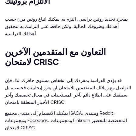
الالتزام بروتينك
بمجرد تحديد روتين دراسي، التزم به. يمكنك اتباع روتين مرن حسب
أهدافك وظروفك الحالية، ولكن حافظ على التزامك به لتحقيق
أهدافك الدراسية.
التعاون مع المتقدمين الآخرين
لامتحان CRISC
قد يؤدي الدراسة بمفردك إلى انخفاض مستوى حافزك. لذا، فإن
التواصل مع زملائك المتقدمين للامتحان لن يعزز إيجابيتك فحسب، بل
سيبقيك على اطلاع دائم بآخر المستجدات في مجال تخصصك وآخر
الأخبار المتعلقة بامتحان CRISC.
يمكنك الانضمام إلى منتدى مجتمع ISACA، ومنتدى Reddit،
ومجموعات Facebook، ومجموعات LinkedIn المخصصة للتحضير
لامتحان CRISC.