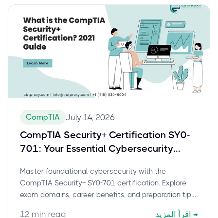
CompTIA
July 14, 2026
CompTIA Security+ Certification SY0-
701: Your Essential Cybersecurity
Career Guide
Master foundational cybersecurity with the
CompTIA Security+ SY0-701 certification. Explore
exam domains, career benefits, and preparation tips.
Pass with confidence using cbtproxy.com's pay-
→
اقرأ المزيد
min read
12
after-pass service.