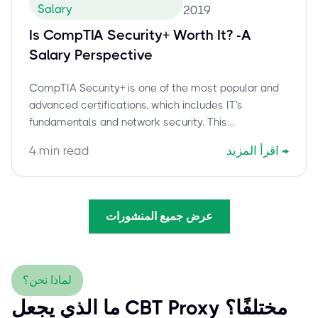
Salary
2019
Is CompTIA Security+ Worth It? -A
Salary Perspective
CompTIA Security+ is one of the most popular and
advanced certifications, which includes IT's
fundamentals and network security. This
certification is essential for IT professionals seeking
→
اقرأ المزيد
min read
4
a new career option in cyber security, cloud
computing, or security-focused administration.
عرض جميع المنشورات
لماذا نحن؟
ما الذي يجعل CBT Proxy مختلفًا؟