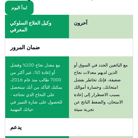
ابدأ اليوم
آحرون
وكيل العلاج السلوكي
المعرفي
ضمان المرور
مع البائعين الجدد في السوق أو
مع معدل نجاح 100% وفشل
الذين لديهم معدلات نجاح
أو إعادة 0%، عبر أكثر من
ضعيفة، فإنك تخاطر بفشل
7000 طالب منذ عام 2016،
امتحانك، وخسارة أموالك
يمكنك التأكد من أنك ستحصل
بسبب الاضطرار إلى إعادة
على النجاح الذي تحتاجه -
الامتحان، والضغط الناتج عن
للحصول على شارة التميز في
تجربة سيئة.
حياتك المهنية.
يدعم