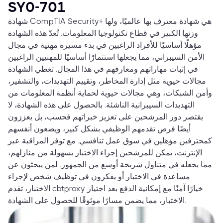
SY0-701
شهادة CompTIA Security+ هي شهادة معترف بها عالميًا، ولها
وزنها الكبير في قطاع تكنولوجيا المعلومات. تُعدّ هذه الشهادة
مؤهلًا أساسيًا للأفراد الراغبين في بدء مسيرة مهنية في مجال
الأمن السيبراني، مما يجعلها استثمارًا أساسيًا للمهنيين الراغبين
في إثبات مهاراتهم ومعارفهم في هذا المجال. تغطي الشهادة
مجالات حيوية مثل إدارة المخاطر، وتقييم التهديدات، والتشفير،
وأمن الشبكات، وهي مجالات حيوية لحماية أنظمة المعلومات من
التهديدات السيبرانية الناشئة. بالحصول على هذه الشهادة، لا
يقتصر دور المرشحين على تعزيز خبراتهم فحسب، بل يعززون
أيضًا فرص تقدمهم الوظيفي بشكل كبير، ويضعون أنفسهم
كمحترفين مؤهلين في سوق عمل تنافسي. مع توفر المراقبة عبر
الإنترنت، يمكن للمرشحين إجراء الاختبار بسهولة من منازلهم،
مما يجعله في متناول شريحة أوسع من الجمهور. لمن يبحثون عن
مساعدة في الاختبار أو يفكرون في توظيف شخص لإجراء
الاختبار، تقدم cbtproxy خيارًا آمنًا مع إمكانية الدفع بعد اجتياز
الاختبار، مما يضمن مسارًا موثوقًا للحصول على الشهادة.