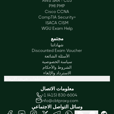
AWS SAA - C03
PMI PMP
Cisco CCNA
CompTIA Security+
ISACA CISM
WGU Exam Help
مجتمع
شهاداتنا
Discounted Exam Voucher
الأسئلة الشائعة
سياسة الخصوصية
الشروط والأحكام
الاسترداد والإلغاء
إعدادات ملفات تعريف الارتباط
معلومات الاتصال
+1 (415) 830-6004
info@cbtproxy.com
وسائل التواصل الاجتماعي