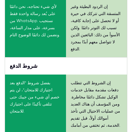
إن الردود البطيئة وغير
لأي شيء تحتاجه، نحن دائمًا
المتسقة التي تتركك في حيرة
على بُعد رسالة واحدة فقط
أو لا تحصل على إجابة كافية،
من WhatsApp. نستجيب
تسبب لك التوتر دائمًا. ولكن
بسرعة، على مدار الساعة،
الأسوأ من ذلك: البائعين الذين
ونضمن لك دائمًا الوضوح التام.
لا تتواصل معهم أبدًا بمجرد
الدفع.
شروط الدفع
إن الشروط التي تتطلب
بفضل شروط "الدفع بعد
دفعات مقدمة مقابل خدمات
اجتيازك للامتحان"، لن يتم
الوكيل تشكل دائمًا مخاطرة.
خصم أي شيء من جيبك حتى
ومن المؤسف أن هناك العديد
تتلقى تأكيدًا على اجتيازك
من عمليات الاحتيال التي تأخذ
للامتحان.
أموالك أولاً، قبل تقديم
الخدمة، ثم تختفي من أمامك.