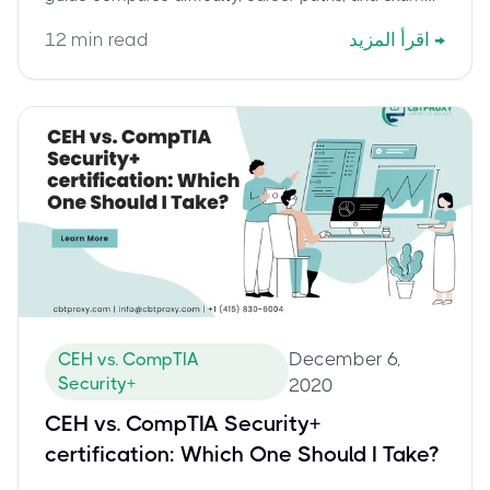
details. Pass with confidence using CBTProxy's pay-
→
اقرأ المزيد
min read
12
after-pass service.
December 6,
CEH vs. CompTIA
Security+
2020
CEH vs. CompTIA Security+
certification: Which One Should I Take?