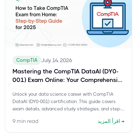
CompTIA
July 14, 2026
Mastering the CompTIA DataAI (DY0-
001) Exam Online: Your Comprehensive
Guide for Data Scientists
Unlock your data science career with CompTIA
DataAI (DY0-001) certification. This guide covers
exam details, advanced study strategies, and step-
by-step instructions for taking your proctored online
→
اقرأ المزيد
min read
9
exam from home.