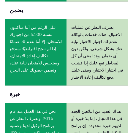
يضمن
بصرف النظر عن عمليات
على الرغم من أننا متأكدون
الاحتيال، هناك خدمات بالوكالة
بنسبة 100% من اجتيازك
تقدم لك اجتياز الاختبار نيابة
للامتحان، إلا أننا نقدم لك ضمانًا
عنك بشكل شرعي، ولكن دون
إذا لم تنجح افتراضيًا: سندفع
أي ضمان. وهذا يعني أن كل
تكاليف إعادة الامتحان،
المخاطر تقع عليك إذا فشلت
وسنجلس للامتحان نيابة عنك،
في اجتياز الاختبار، ويبقى عليك
ونضمن حصولك على النجاح.
دفع تكاليف إعادة الاختبار.
خبرة
هناك العديد من البائعين الجدد
نحن في هذا العمل منذ عام
في هذا المجال، إما بلا خبرة أو
2016. وبصرف النظر عن
لديهم خبرة محدودة. إن برامج
برنامج الوكيل لدينا وعملية
الوكيل الخاصة بهم غير مثبتة -
ضمان عدم الكشف بنسبة 0%،