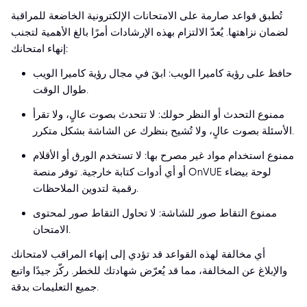
تُطبق قواعد صارمة على الامتحانات الإلكترونية الخاضعة للمراقبة
لضمان نزاهتها. يُعدّ الالتزام بهذه الإرشادات أمرًا بالغ الأهمية لتجنب
إنهاء امتحانك:
حافظ على رؤية كاميرا الويب: ابقَ في مجال رؤية كاميرا الويب
طوال الوقت.
ممنوع التحدث أو النظر حولك: لا تتحدث بصوت عالٍ، ولا تقرأ
الأسئلة بصوت عالٍ، ولا تُشيح بنظرك عن الشاشة بشكل متكرر.
ممنوع استخدام مواد غير مصرح بها: لا تستخدم الورق أو الأقلام
أو أي أدوات كتابة خارجية. توفر منصة OnVUE لوحة بيضاء
رقمية لتدوين الملاحظات.
ممنوع التقاط صور للشاشة: لا تحاول التقاط صور لمحتوى
الامتحان.
أي مخالفة لهذه القواعد قد تؤدي إلى إنهاء المراقب لامتحانك
والإبلاغ عن المخالفة، مما قد يُعرّض شهادتك للخطر. ركّز جيدًا واتبع
جميع التعليمات بدقة.