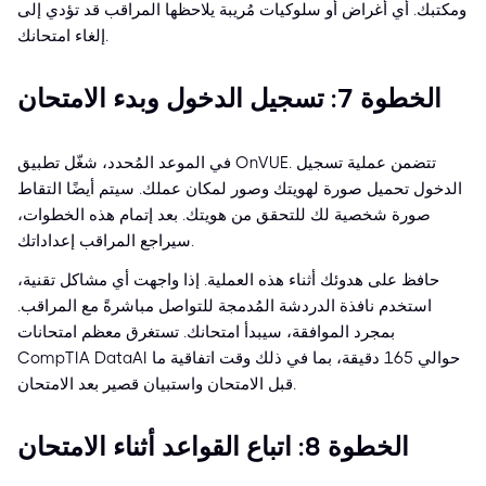
ومكتبك. أي أغراض أو سلوكيات مُريبة يلاحظها المراقب قد تؤدي إلى
إلغاء امتحانك.
الخطوة 7: تسجيل الدخول وبدء الامتحان
في الموعد المُحدد، شغّل تطبيق OnVUE. تتضمن عملية تسجيل
الدخول تحميل صورة لهويتك وصور لمكان عملك. سيتم أيضًا التقاط
صورة شخصية لك للتحقق من هويتك. بعد إتمام هذه الخطوات،
سيراجع المراقب إعداداتك.
حافظ على هدوئك أثناء هذه العملية. إذا واجهت أي مشاكل تقنية،
استخدم نافذة الدردشة المُدمجة للتواصل مباشرةً مع المراقب.
بمجرد الموافقة، سيبدأ امتحانك. تستغرق معظم امتحانات
CompTIA DataAI حوالي 165 دقيقة، بما في ذلك وقت اتفاقية ما
قبل الامتحان واستبيان قصير بعد الامتحان.
الخطوة 8: اتباع القواعد أثناء الامتحان