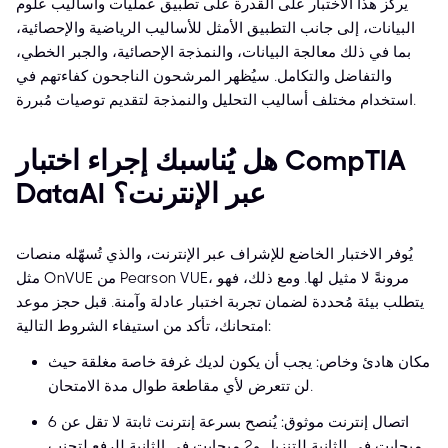
يركز هذا الاختبار على القدرة على تطبيق عمليات وأساليب علوم
البيانات، إلى جانب التطبيق الأمثل للأساليب الرياضية والإحصائية،
بما في ذلك معالجة البيانات، والنمذجة الإحصائية، والجبر الخطي،
والتفاضل والتكامل. سيُظهر المرشحون الناجحون كفاءتهم في
استخدام مختلف أساليب التحليل والنمذجة لتقديم توصيات مُبررة.
هل يُناسبك إجراء اختبار CompTIA
DataAI عبر الإنترنت؟
يُوفر الاختبار الخاضع للإشراف عبر الإنترنت، والذي تُسهّله منصات
مثل OnVUE من Pearson VUE، مرونةً لا مثيل لها. ومع ذلك، فهو
يتطلب بيئة مُحددة لضمان تجربة اختبار عادلة وآمنة. قبل حجز موعد
امتحانك، تأكد من استيفاء الشروط التالية:
مكان هادئ وخاص: يجب أن يكون لديك غرفة خاصة مغلقة حيث
لن تتعرض لأي مقاطعة طوال مدة الامتحان.
اتصال إنترنت موثوق: يُنصح بسرعة إنترنت ثابتة لا تقل عن 6
ميجابت في الثانية للتنزيل و2 ميجابت في الثانية للرفع لتجنب