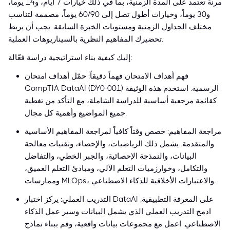
مرنة تعتمد على المدة الزمنية، بما في ذلك خيارات 7 أيام، و14 يوماً،
و30 يوماً، وخيارات أطول تصل إلى 60/90 يوماً، مصممة لتناسب
مختلف الجداول الزمنية ومستويات الخبرة السابقة. يجب أن يربط
تحضيرك المفاهيم النظرية بالسيناريوهات العملية.
إليك كيفية بناء استراتيجية دراسة فعّالة:
فهم أهداف الامتحان فهماً دقيقاً: حمّل أهداف امتحان
CompTIA DataAI (DY0-001) الرسمية. استخدم هذه الوثيقة
كقائمة مرجعية أساسية للدراسة الشاملة، مع التأكد من تغطية
جميع المواضيع وأهمية كل مجال.
مراجعة المفاهيم: خصص وقتاً كافياً لمراجعة المفاهيم الأساسية
والمتقدمة. يشمل ذلك الرياضيات، والإحصاء، وتقنيات معالجة
البيانات، والنمذجة الإحصائية، والجبر الخطي، والتفاضل
والتكامل، وخوارزميات التعلم الآلي، ومبادئ التعلم العميق،
وممارسات MLOps، والاعتبارات الأخلاقية للذكاء الاصطناعي.
التدريب العملي: يركز اختبار DataAI على المعرفة التطبيقية.
ادمج التدريب العملي الذي يشمل البيانات وسير عمل الذكاء
الاصطناعي. اعمل مع مجموعات بيانات واقعية، وقم ببناء نماذج