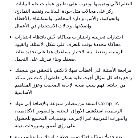
التعلم الآلي وتقييمها، وتدرب على تطبيق عمليات علم البيانات.
ركز على مجالات مثل جودة البيانات، وتقييم النماذج،
والحوكمة، والأمن، وإدارة المخاطر، واستكشاف الأخطاء
وإصلاحها، وحالات الاستخدام في الأعمال.
اختبارات تجريبية واختبارات محاكاة: خُض بانتظام اختبارات
محاكاة محددة بوقت للتعرف على شكل الأسئلة، والقيود
الزمنية، وضغط بيئة الاختبار. يساعدك هذا على تحديد نقاط
ضعفك وبناء قدرتك على التحمل.
مراجعة الأسئلة التي أخطأت فيها: لا تكتفِ بالتحقق من نتيجتك.
راجع بدقة كل سؤال أجبت عليه بشكل خاطئ أو كنت غير متأكد
من إجابته. افهم سبب صحة الإجابة الصحيحة وعزز المفاهيم
الأساسية.
استفد من مصادر متنوعة: بالإضافة إلى مواد CompTIA
الرسمية، استكشف الأوراق البحثية، والنصوص الأكاديمية،
والدورات التدريبية عبر الإنترنت، ومنتديات المجتمع للحصول
على رؤى أعمق وشروحات بديلة.
ضع جدولًا زمنيًا واقعيًا: صمم خطة دراستك بما يتناسب مع