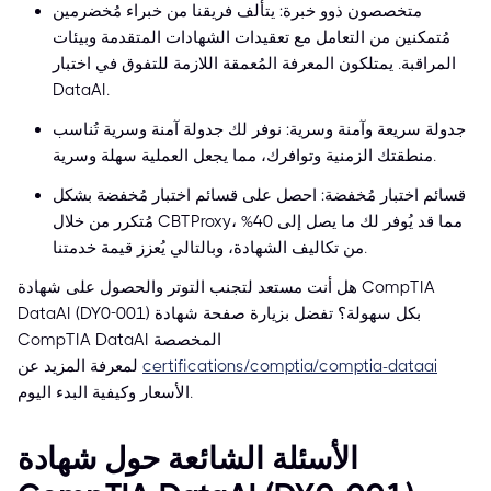
متخصصون ذوو خبرة: يتألف فريقنا من خبراء مُخضرمين
مُتمكنين من التعامل مع تعقيدات الشهادات المتقدمة وبيئات
المراقبة. يمتلكون المعرفة المُعمقة اللازمة للتفوق في اختبار
DataAI.
جدولة سريعة وآمنة وسرية: نوفر لك جدولة آمنة وسرية تُناسب
منطقتك الزمنية وتوافرك، مما يجعل العملية سهلة وسرية.
قسائم اختبار مُخفضة: احصل على قسائم اختبار مُخفضة بشكل
مُتكرر من خلال CBTProxy، مما قد يُوفر لك ما يصل إلى 40%
من تكاليف الشهادة، وبالتالي يُعزز قيمة خدمتنا.
هل أنت مستعد لتجنب التوتر والحصول على شهادة CompTIA
DataAI (DY0-001) بكل سهولة؟ تفضل بزيارة صفحة شهادة
CompTIA DataAI المخصصة
certifications/comptia/comptia-dataai
لمعرفة المزيد عن
الأسعار وكيفية البدء اليوم.
الأسئلة الشائعة حول شهادة