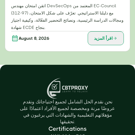
اتقن امتحان مهندس DevSecOps المعتمد من EC-Council
(312-97) مع دليلنا الاستراتيجي. تعرّف على شكل الامتحان،
ومجالات الدراسة الرئيسية، ونصائح التحضير الفعّالة، وكيفية اجتياز
شهادة ECDE بنجاح.
اقرأ المزيد
August 8, 2026
نحن نقدم الحل الشامل لجميع احتياجاتك ونقدم
عروضًا مرنة ومخصصة لجميع الأفراد اعتمادًا على
مؤهلاتهم التعليمية والشهادات التي يرغبون في
تحقيقها.
Certifications