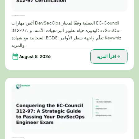
ما وراء النظرية: مهارات عملية في مجال DevSecOps ستتقنها من خلال شهادة EC-Council 312-97
أتقن مهارات DevSecOps العملية وفقًا لمعيار EC-Council
312-97، ودورة حياة تطوير البرمجيات الآمنة، وDevSecOps
السحابية مع شهادة ECDE. تعلّم واجهة سطر الأوامر Keywhiz
والمزيد.
اقرأ المزيد
August 8, 2026
التغلب على امتحان EC-Council 312-97: دليل استراتيجي لاجتياز امتحان مهندس DevSecOps