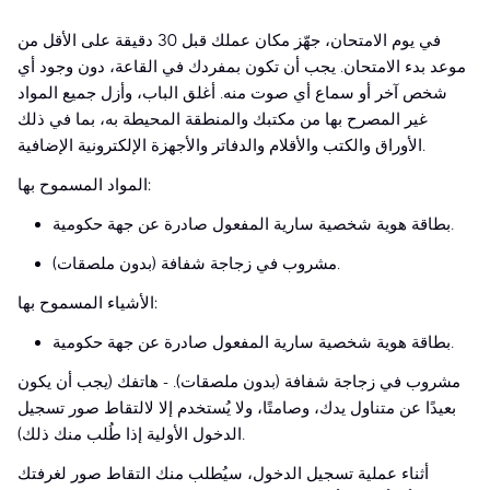
في يوم الامتحان، جهّز مكان عملك قبل 30 دقيقة على الأقل من
موعد بدء الامتحان. يجب أن تكون بمفردك في القاعة، دون وجود أي
شخص آخر أو سماع أي صوت منه. أغلق الباب، وأزل جميع المواد
غير المصرح بها من مكتبك والمنطقة المحيطة به، بما في ذلك
الأوراق والكتب والأقلام والدفاتر والأجهزة الإلكترونية الإضافية.
المواد المسموح بها:
بطاقة هوية شخصية سارية المفعول صادرة عن جهة حكومية.
مشروب في زجاجة شفافة (بدون ملصقات).
الأشياء المسموح بها:
بطاقة هوية شخصية سارية المفعول صادرة عن جهة حكومية.
مشروب في زجاجة شفافة (بدون ملصقات). - هاتفك (يجب أن يكون
بعيدًا عن متناول يدك، وصامتًا، ولا يُستخدم إلا لالتقاط صور تسجيل
الدخول الأولية إذا طُلب منك ذلك).
أثناء عملية تسجيل الدخول، سيُطلب منك التقاط صور لغرفتك