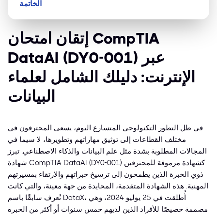
الخاتمة
إتقان امتحان CompTIA
DataAI (DY0-001) عبر
الإنترنت: دليلك الشامل لعلماء
البيانات
في ظل التطور التكنولوجي المتسارع اليوم، يسعى المحترفون في
مختلف القطاعات إلى توثيق مهاراتهم وتطويرها، لا سيما في
المجالات المطلوبة بشدة مثل علم البيانات والذكاء الاصطناعي. تبرز
شهادة CompTIA DataAI (DY0-001) كشهادة مرموقة للمحترفين
ذوي الخبرة الذين يطمحون إلى ترسيخ خبراتهم والارتقاء بمسيرتهم
المهنية. هذه الشهادة المتقدمة، المحايدة من جهة معينة، والتي كانت
تُعرف سابقًا باسم DataX، أُطلقت في 25 يوليو 2024، وهي
مصممة خصيصًا للأفراد الذين لديهم خمس سنوات أو أكثر من الخبرة