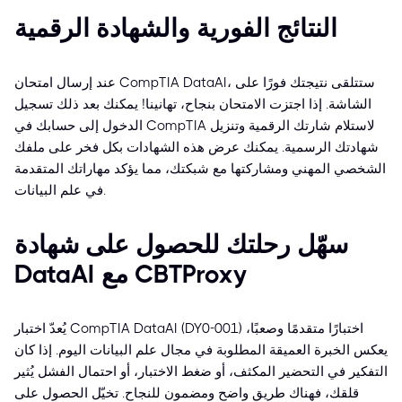
النتائج الفورية والشهادة الرقمية
عند إرسال امتحان CompTIA DataAI، ستتلقى نتيجتك فورًا على
الشاشة. إذا اجتزت الامتحان بنجاح، تهانينا! يمكنك بعد ذلك تسجيل
الدخول إلى حسابك في CompTIA لاستلام شارتك الرقمية وتنزيل
شهادتك الرسمية. يمكنك عرض هذه الشهادات بكل فخر على ملفك
الشخصي المهني ومشاركتها مع شبكتك، مما يؤكد مهاراتك المتقدمة
في علم البيانات.
سهّل رحلتك للحصول على شهادة
DataAI مع CBTProxy
يُعدّ اختبار CompTIA DataAI (DY0-001) اختبارًا متقدمًا وصعبًا،
يعكس الخبرة العميقة المطلوبة في مجال علم البيانات اليوم. إذا كان
التفكير في التحضير المكثف، أو ضغط الاختبار، أو احتمال الفشل يُثير
قلقك، فهناك طريق واضح ومضمون للنجاح. تخيّل الحصول على