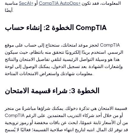
المعلومات، فقد تكون
CompTIA AutoOps+
أو
SecAI+
مناسبة
أيضًا.
الخطوة 2: إنشاء حساب CompTIA
لحجز موعد امتحانك، ستحتاج إلى حساب على موقع CompTIA
الرسمي. استخدم بريدًا إلكترونيًا تتحقق منه بانتظام، حيث سيكون
هذا هو وسيلة التواصل الرئيسية لتلقي تفاصيل الامتحان والنتائج
وإشعارات الشهادة. بعد تسجيل الدخول، يمكنك الوصول إلى لوحة
معلومات شهادتك واستعراض الامتحانات المتاحة.
الخطوة 3: شراء قسيمة الامتحان
قسيمة الامتحان هي تذكرة دخولك. يمكنك شراؤها مباشرةً من متجر
CompTIA أو من خلال أحد شركاء التدريب المعتمدين. على الرغم
من أن الأسعار ثابتة عمومًا، ابحث عن باقات مخفضة أو رموز ترويجية
قد توفر لك المال. انتبه لتاريخ انتهاء صلاحية القسيمة؛ فغالبًا لا يُسمح