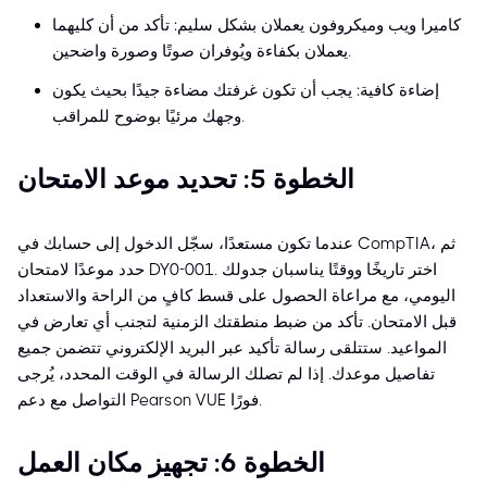
كاميرا ويب وميكروفون يعملان بشكل سليم: تأكد من أن كليهما
يعملان بكفاءة ويُوفران صوتًا وصورة واضحين.
إضاءة كافية: يجب أن تكون غرفتك مضاءة جيدًا بحيث يكون
وجهك مرئيًا بوضوح للمراقب.
الخطوة 5: تحديد موعد الامتحان
عندما تكون مستعدًا، سجّل الدخول إلى حسابك في CompTIA، ثم
حدد موعدًا لامتحان DY0-001. اختر تاريخًا ووقتًا يناسبان جدولك
اليومي، مع مراعاة الحصول على قسط كافٍ من الراحة والاستعداد
قبل الامتحان. تأكد من ضبط منطقتك الزمنية لتجنب أي تعارض في
المواعيد. ستتلقى رسالة تأكيد عبر البريد الإلكتروني تتضمن جميع
تفاصيل موعدك. إذا لم تصلك الرسالة في الوقت المحدد، يُرجى
التواصل مع دعم Pearson VUE فورًا.
الخطوة 6: تجهيز مكان العمل