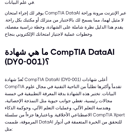
في علم البيانات.
يوفر لك إجراء امتحان CompTIA DataAI عبر الإنترنت مرونة وراحة
لا مثيل لهما، مما يسمح لك بالاختبار من منزلك أو مكتبك بكل راحة.
يقدم هذا الدليل نظرة شاملة على الشهادة، وخطة دراسية مفصلة،
وخطوات عملية لاجتياز امتحانك الإلكتروني بنجاح.
ما هي شهادة CompTIA DataAI
(DY0-001)؟
تُعدّ شهادة CompTIA DataAI (DY0-001) أعلى شهادات
CompTIA تقدماً وأكثرها تطلباً من الناحية التقنية في مجال علوم
البيانات. تختبر هذه الشهادة بدقة المعرفة التطبيقية في خمسة
مجالات رئيسية، تغطي جوانب حيوية مثل النمذجة الإحصائية،
وهندسة التعلم الآلي، وعمليات التعلم الآلي، وحوكمة الذكاء
الاصطناعي الأخلاقية. وباعتبارها جزءاً من سلسلة CompTIA Xpert
المرموقة، صُممت DataAI للتحقق من الخبرة المتعمقة في أدوار
مثل: