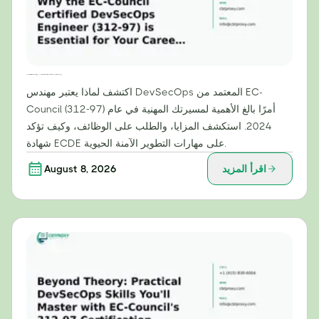
لماذا تُعدّ شهادة مهندس DevSecOps المعتمدة من EC-Council (312-97) ضرورية لمسيرتك المهنية في عام 2024
اكتشف لماذا يعتبر مهندس DevSecOps المعتمد من EC-
Council (312-97) أمرًا بالغ الأهمية لمسيرتك المهنية في عام
2024. استكشف المزايا، والطلب على الوظائف، وكيف تؤكد
شهادة ECDE على مهارات التطوير الآمنة الحيوية.
اقرأ المزيد
August 8, 2026