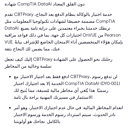
شهادة CompTIA DataAI دون القلق المعتاد.
تقدم CBTProxy خدمة اختبار بالوكالة بنظام الدفع بعد النجاح،
مصممة خصيصًا لشهادات تكنولوجيا المعلومات مثل CompTIA
DataAI. تربطك خدمتنا بخبراء معتمدين على دراية تامة بصيغ
اختبارات كل جهة، بما في ذلك قواعد مراقبة OnVUE من Pearson
VUE. بإمكان هؤلاء المتخصصين أداء الامتحان الخاضع للإشراف نيابةً
عنك، مما يضمن لك النجاح بثقة.
إليك كيف تجعل CBTProxy رحلتك نحو الحصول على الشهادة
سلسة وخالية من المخاطر:
ادفع فقط بعد اجتياز الاختبار: مع CBTProxy، لن تدفع رسوم
الخدمة إلا بعد اجتيازك اختبار CompTIA DataAI (DY0-001)
رسميًا. هذا يُلغي أي مخاطر مالية مُسبقة، مما يُتيح لك
الاستثمار في مسيرتك المهنية براحة بال تامة.
انعدام المخاطر المالية: في حال عدم اجتيازك الاختبار، وهو أمر
نادر الحدوث، سيتم استرداد رسوم الخدمة ورسوم الاختبار
بالكامل. نجاحك هو أولويتنا.