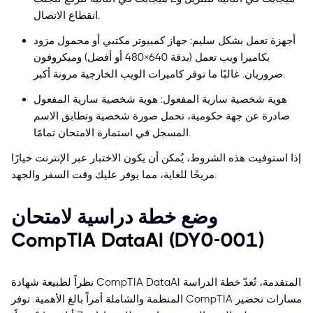
انقطاع الاتصال.
أجهزة تعمل بشكل سليم: جهاز كمبيوتر مكتبي أو محمول مزود
بكاميرا ويب تعمل (بدقة 640×480 أو أفضل) وميكروفون
ضروريان. غالبًا ما توفر كاميرات الويب الخارجية مرونة أكبر.
هوية شخصية سارية المفعول: هوية شخصية سارية المفعول
صادرة عن جهة حكومية، تحمل صورة شخصية وتطابق الاسم
المسجل في استمارة الامتحان تمامًا.
إذا استوفيت هذه الشروط، يُمكن أن يكون الاختبار عبر الإنترنت خيارًا
مريحًا للغاية، مما يوفر عليك وقت السفر والجهد.
وضع خطة دراسية لامتحان
CompTIA DataAI (DY0-001)
نظراً لطبيعة شهادة CompTIA DataAI المتقدمة، تُعدّ خطة الدراسة
المنظمة والشاملة أمراً بالغ الأهمية. توفر CompTIA مسارات تحضير