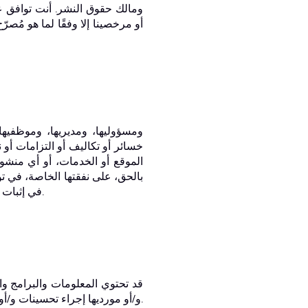
خسائر أو تكاليف أو التزامات أو
الموقع أو الخدمات، أو أي منشور
تخضع بخلاف ذلك للتعويض من جانبك. في هذه الحالة، ستتعاون بشكل كامل مع CBT في إثبات أي دفاعات متاحة.
قد تحتوي المعلومات والبرامج وا
التغييرات دوريًا إلى المعلومات الواردة هنا. ويجوز لشركة CBTproxy و/أو مورديها إجراء تحسينات و/أو تغييرات على الموقع في أي وقت.