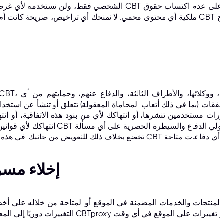
الشخصي فقط، ولن تستخدمه لأي غرض آخر دون إذن كتابي صريح من BT
ملكية أي محتوى محمي. لا نمنحك أي تراخيص، صريحة كانت أم ضمنية، للملكية الفكرية لشر
 نفقات (بما في ذلك أتعاب المحاماة المعقولة) تتعلق أو تنشأ عن استخ
ات مستخدمين تنشرها، أو انتهاكك لأي من بنود هذه الاتفاقية، أو ا
انتهاكك لأي قوانين أو قواعد أو لوائح سارية. 
إخلاء مسؤ
لمنتجات والخدمات المضمنة في الموقع أو المتاحة من خلاله على أخط