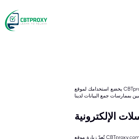
يخضع استخدامك لموقع CBTproxy.com لسياسة الخصوصية الخاصة بشركة CBT. يُرجى قراءة سياسة الخصوصية الخاصة بنا، والتي
لات الإلكترونية
تُعدّ زيارة موقع CBTproxy.com أو إرسال رسائل بريد إلكتروني إلى CBT بمثابة مراسلة إلكترونية. أنت تُوافق على استلام المراسلات