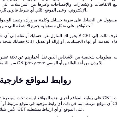
ع الاتفاقيات والإشعارات والإفصاحات وغيرها من المراسلات التي نُقد
الإلكتروني، وعلى الموقع، تُلبّي أي شرط قانوني يُلزم بأن تكون هذه المراسلات كتابية.
 مسؤول عن الحفاظ على سرية حسابك وكلمة مرورك، وتقييد الوصول إ
أنت تُوافق على تحمّل مسؤولية جميع الأنشطة التي تتم باستخدام حسابك أو كلمة مرورك.
لا يجوز لك التنازل عن حسابك أو نقله إلى أي شخص أو جهة أخرى. أنت تُقر
حسابك نتيجة سرقة أو اختلاس حسابك. تحتف
سن الثامنة عشرة، فلا يُسمح لك باستخدام CBTproxy.com إلا بإذن من أحد الوالدين أو الوصي.
روابط لمواقع خارجية
أي موقع مرتبط، بما في ذلك أي رابط موجود في موقع مرتبط أو أي تغييرات أو تحديثات ع
الأمر عليك، ولا يعني إدراج أي رابط موافقة CBT على الموقع أو أي ارتباط بمشغليه.