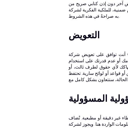
C ومالك حقوق النشر. أنت توافق على عدم اكتساب حقوق
كة CBT أو مرخصينا إلا وفقًا لما هو مُصرّح
به صراحةً في هذه الشروط.
التعويض
أنت توافق على تعويض شركة CBT، ومسؤوليها، ومديريها، وموظفيها، ووكلائها، والأطراف الثالثة، والدفاع عنهم، وحمايتهم من أي
دامك أو عدم قدرتك على استخدام
نتهاكك لأي حقوق لطرف ثالث، أو
تحتفظ CBT بالحق، على نفقتها الخاصة، في تولي الدفاع والسيطرة الحصرية على أي مسألة
ولية المسؤولية
اء غير دقيقة أو مطبعية. تُضاف