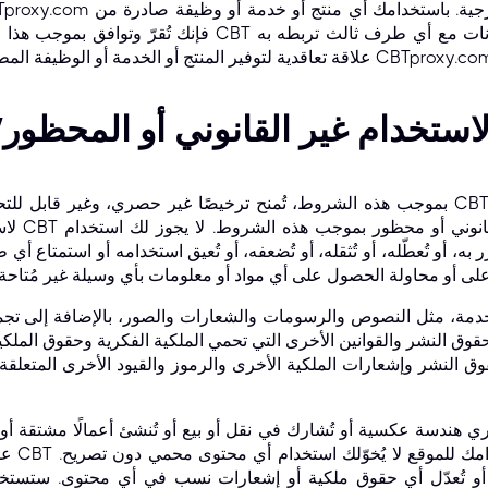
اقدية لتوفير المنتج أو الخدمة أو الوظيفة المطلوبة نيابةً عن مستخدمي وعملاء CBTproxy.com.
استخدام غير القانوني أو المحظور/
بموجب هذه الشروط، تُمنح ترخيصًا غير حصري، وغير قابل للتحويل، وقابل للإلغاء ل
لاستخدام
به، أو تُعطّله، أو تُثقله، أو تُضعفه، أو تُعيق استخدامه أو استمتاع أ
خدمة، مثل النصوص والرسومات والشعارات والصور، بالإضافة إلى تجم
 النشر وإشعارات الملكية الأخرى والرموز والقيود الأخرى المتعلقة
ُجري هندسة عكسية أو تُشارك في نقل أو بيع أو تُنشئ أعمالًا مشتقة أو
على الم
 تُعدّل أي حقوق ملكية أو إشعارات نسب في أي محتوى. ستستخد