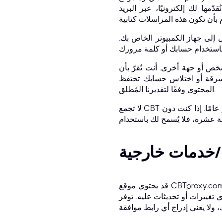
ّمها لك إلكترونيًا، عبر البريد
لى جهاز الكمبيوتر الخاص بك.
ّ بأن CBT ليست مسؤولة عن وصول أي طرف ثالث إلى
ظ CBT وشركاؤها بالحق في رفض أو إلغاء الخدمة، أو إنهاء الحسابات، أو إزالة أو تعديل
المحتوى وفقًا لتقديرنا المُطلق.
لا تجمع CBT عمدًا، سواءً عبر الإنترنت أو خارجه، معلومات شخصية من الأشخاص الذين تقل أعمارهم عن ثلاثة عشر عامًا. إذا كنت دون
/خدمات خارجية
قد يحتوي موقع CBTproxy.com على روابط لمواقع أخرى. هذه المواقع ليست تحت سيطرة CBT، وليست CBT مسؤولة عن محتوى
ليه. توفر CBT هذه الروابط لك فقط لتسهيل