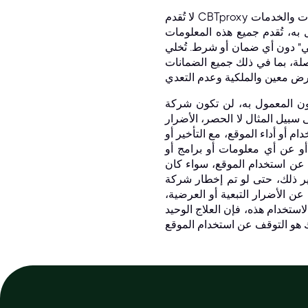
لا تُقدم CBTproxy و/أو موردوها أي تعهدات بشأن ملاءمة أو موثوقية أو توفر أو توقيت أو دقة المعلومات والبرامج والمنتجات والخدمات
ه، تُقدم جميع هذه المعلومات
تُخلي CBTproxy و/أو موردوها مسؤوليتهم عن
لة، بما في ذلك جميع الضمانات
CBTprox و/أو مورديها مسؤولين بأي حال من الأحوال عن أي أضرار
 سبيل المثال لا الحصر، الأضرار
م أو أداء الموقع، مع التأخير أو
أو عن أي معلومات أو برامج أو
عن استخدام الموقع، سواء كان
إخطار شركة CBTproxy أو أي من مورديها
عن الأضرار التبعية أو العرضية،
استخدام هذه، فإن العلاج الوحيد