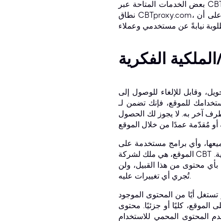
بعض الخدمات المتاحة عبر CBTproxy.com مقدمة من مواقع ومنظمات خارجية. باستخدامك أي منتج أو خدمة أو وظيفة صادرة من
نطاق CBTproxy.com، فإنك تُقرّ وتوافق بموجب هذا على أن CBT قد تُشارك هذه المعلومات والبيانات مع أي طرف ثالث تربطه به
الملكية الفكرية
لوصول إلى CBTproxy.com واستخدامه. كشرط
ك للموقع، فإنك تضمن لـ CBT عدم استخدامه لأي غرض غير قانوني أو محظور بموجب هذه الشروط. لا يجوز لك استخدام
ي طرف آخر به. لا يجوز لك الحصول
يعها، وأي برامج مستخدمة على
الموقع، هي ملك لشركة CBT أو مورديها، وهي محمية بموجب حقوق النشر والقوانين الأخرى التي تحمي الملكية الفكرية وحقوق الملكية.
 بأي محتوى من هذا القبيل، ولن
تُجري أي تغييرات عليه.
 تستغل أيًا من المحتوى الموجود
وقع، كليًا أو جزئيًا. محتوى CBT غير مخصص لإعادة البيع. استخدامك للموقع لا يُخوّلك استخدام أي محتوى محمي دون تصريح.
م المحتوى المحمي للاستخدام