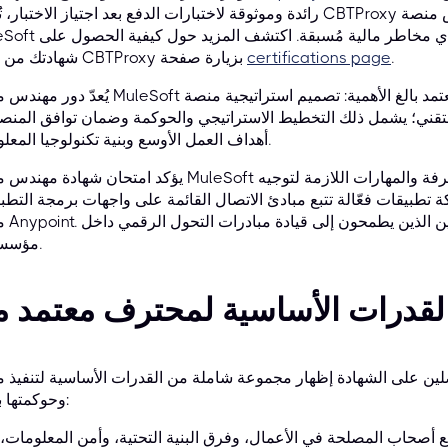
رائدة وموثوقة لاختبارات الدفع بعد اجتياز الاختبار، تُمكّن CBTProxy المرشحين من الحصول على شهادة م
MuleSoft المعتمد - المستوى 1 بثقة تامة ودون أي مخاطر ما
.
certifications page
شهادتك من خلال CBTProxy بزيارة صفحة
يُعدّ دور مهندس منصة MuleSoft المعتمد بالغ الأهمية: تصميم استراتيجية منصة Anypoint 
 التقني؛ يشمل ذلك التخطيط الاستراتيجي والحوكمة وضمان توافق المنص
أهداف العمل الأوسع وبنية تكنولوجيا المعلومات.
يؤكد امتحان شهادة مهندس منصة MuleSoft المعتمد - المستوى 1 أن المهندس يمتلك المعرفة والمهارات
بيقات فعّالة تتبع مبادئ الاتصال القائمة على واجهات برمجة التطبيقات (API) عبر المؤسسة با
منصة Anypoint. 
مؤسساتهم.
ن على الشهادة إظهار مجموعة شاملة من القدرات الأساسية لتنفيذ منصة oint
وحوكمتها بنجاح:
 مع أصحاب المصلحة في الأعمال، وفرق البنية التحتية، وأمن المعلومات،