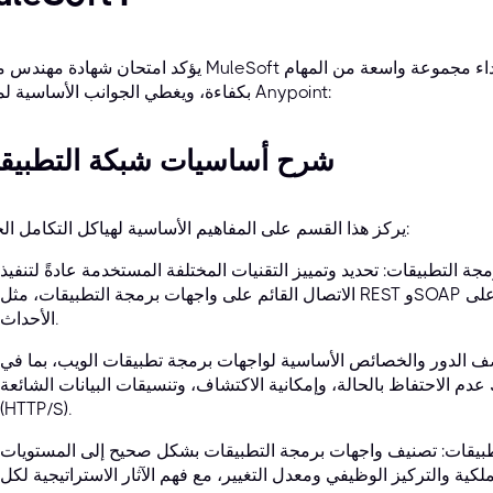
يؤكد امتحان شهادة مهندس منصة MuleSoft المعتمد - المستوى 1 قدرة المرشح على أداء مجموعة 
بكفاءة، ويغطي الجوانب الأساسية لمنصة Anypoint:
شرح أساسيات شبكة التطبيق
يركز هذا القسم على المفاهيم الأساسية لهياكل التكامل الحديثة:
جة التطبيقات: تحديد وتمييز التقنيات المختلفة المستخدمة عادةً لتنفيذ
الاتصال القائم على واجهات برمجة التطبيقات، مثل REST وSOAP وقوائم انتظار الرسائل والهياكل القائمة على
الأحداث.
الدور والخصائص الأساسية لواجهات برمجة تطبيقات الويب، بما في
دم الاحتفاظ بالحالة، وإمكانية الاكتشاف، وتنسيقات البيانات الشائعة (JSON، XML)، وبروتوكولات الاتصال
(HTTP/S).
طبيقات: تصنيف واجهات برمجة التطبيقات بشكل صحيح إلى المستويات
ملكية والتركيز الوظيفي ومعدل التغيير، مع فهم الآثار الاستراتيجية لكل