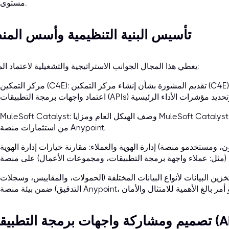
مستوى.
تأسيس البنية التنظيمية وأسس المن
يغطي هذا المجال الجوانب الاستراتيجية والتشغيلية لاعتماد المنصة:
مركز التمكين (C4E): تقديم المشورة بشأن إنشاء مركز التمكين (C4E) - وهو فريق متعدد التخصصات يُعنى بتعزيز
MuleSoft Catalyst: وصف الهيكل العام ومزايا MuleSoft Catalyst، وهي منهجية مصممة لتسريع تحقيق القيمة
من استثمارات منصة Anypoint.
إدارة الهوية والعملاء: مقارنة خيارات إدارة الهوية (مثل: موفرو الهوية الخارجيون، ومستخدمو منصة Anypoint)
زين البيانات لأنواع البيانات المختلفة (الحمولات، والمقاييس، وسجلات
ة التطبيقات (APIs)