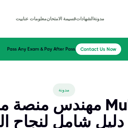
مدونة
الشهادات
قسيمة الامتحان
معلومات عنا
بيت
Pass Any Exam & Pay After Pass.
Contact Us Now
مدونة
مهندس منصة معتمد من 
لمستوى 1: دليل شامل لنج