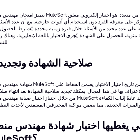
يتميز امتحان مهندس منصة MuleSoft المعتمد - المستوى 1 عادةً بنمط الاختيار من متعدد. هو ا
ز على معرفة الفرد دون استخدام أي أدوات خارجية. مع أن عدد الأسئل
ابة على عدد محدد من الأسئلة خلال فترة زمنية محددة. يُشترط الحصول
 مئوية، للحصول على الشهادة. يُجرى الاختبار باللغة الإنجليزية، وهناك 
للتسجيل.
صلاحية الشهادة وتجديد
شهادة مهندس منصة MuleSoft المعتمد - المستوى 1 صالحة لمدة عامين من تاريخ اجتياز ا
تراف بها في هذا المجال. يمكنك تجديد صلاحية الشهادة بعد انتهاء صلاح
من خلال اجتياز اختبار صيانة مهندس منصة MuleSoft المعتمد - المستوى 1. تتضمن عملية التجديد عادةً إ
تي يغطيها اختبار شهادة مهندس من
MuleSoft؟