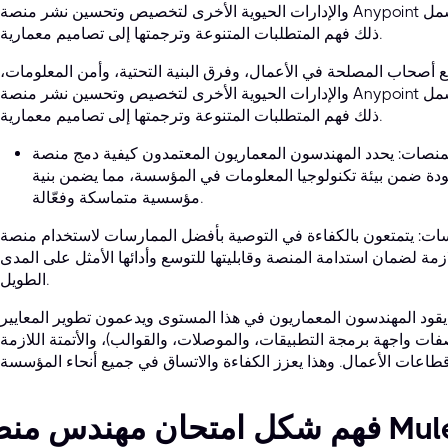
والإدارات الحيوية الأخرى لتخصيص وتحسين نشر منصة Anypoint بما يتناسب مع السياق التنظيمي المحدد. يشمل
ذلك فهم المتطلبات المتنوعة وترجمتها إلى تصاميم معمارية.
 مع أصحاب المصلحة في الأعمال، وفرق البنية التحتية، وأمن المعلومات،
والإدارات الحيوية الأخرى لتخصيص وتحسين نشر منصة Anypoint بما يتناسب مع السياق التنظيمي المحدد. يشمل
ذلك فهم المتطلبات المتنوعة وترجمتها إلى تصاميم معمارية.
ت: يحدد المهندسون المعماريون المعتمدون كيفية دمج منصة Anypoint بسلاسة مع
جودة ضمن بيئة تكنولوجيا المعلومات في المؤسسة، مما يضمن بنية
مؤسسية متماسكة وفعّالة.
يتمتعون بالكفاءة في التوصية بأفضل الممارسات لاستخدام منصة Anypoint، بالإضافة
لازمة لضمان استدامة المنصة وقابليتها للتوسع وأدائها الأمثل على المدى
الطويل.
: يقود المهندسون المعماريون في هذا المستوى ويدعمون تطوير المعايير
صفات واجهة برمجة التطبيقات، والموصلات، والقوالب)، والأتمتة اللازمة
س منصة MuleSoft