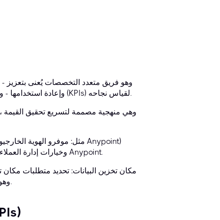
اعتماد واجهات برمجة التطبيقات (APIs) وإعادة استخدامها - وتحديد مؤشرات الأداء الرئيسية (KPIs) لقياس نجاحه.
وخيارات إدارة العملاء (مثل: عملاء واجهة برمجة التطبيقات، ومجموعات الأعمال) على منصة Anypoint.
مكان تخزين البيانات: تحديد متطلبات مكان تخ
التدقيق) ضمن بيئة منصة Anypoint، وهو أمر بالغ الأهمية للامتثال والأمان.
تصميم ومشاركة واجهات برمج