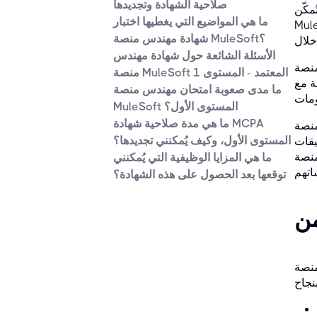
صلاحية الشهادة وتجديدها
هندس منصة
ما هي المواضيع التي يغطيها اختبار
لية مُسبقة. اكتشف المزيد حول كيفية الحصول على
شهادة مهندس منصة MuleSoft؟
الأسئلة الشائعة حول شهادة مهندس
الخاصة بالمؤسسة والإشراف
منصة MuleSoft المعتمد - المستوى 1
ة مع
ما مدى صعوبة امتحان مهندس منصة
MuleSoft المستوى الأول؟
ما هي مدة صلاحية شهادة MCPA
 اللازمة لتوجيه
المستوى الأول، وكيف يُمكنني تجديدها؟
ستخدام
تُعد هذه الشهادة التأسيسية ضرورية للمهندسين الذين يطمحون إلى قيادة مبادرات التحول الرقمي داخل
ما هي المزايا الوظيفية التي يُمكنني
توقعها بعد الحصول على هذه الشهادة؟
Anyp