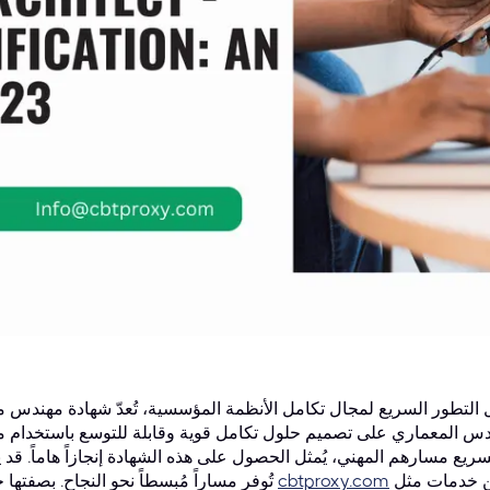
ور السريع لمجال تكامل الأنظمة المؤسسية، تُعدّ شهادة مهندس منصة MuleSoft المعتمد - المستوى 1 
المعماري على تصميم حلول تكامل قوية وقابلة للتوسع باستخدام منصة Anypoint. با
ريع مسارهم المهني، يُمثل الحصول على هذه الشهادة إنجازاً هاماً. قد 
كن خدمات مثل
cbtproxy.com
تُوفر مساراً مُبسطاً نحو النجاح. بصفتها 