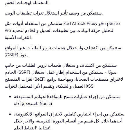
المحتملة لهجمات الحقن.
ستتمكن من وصف تأثير استغلال ثغرات تطبيقات الويب.
ستتمكن من استخدام أدوات مثل Zed Attack Proxy وBurpSuite
Pro لتحليل حركة البيانات بين تطبيقات العميل والخادم لتحديد
الثغرات الأمنية.
ستتمكن من اكتشاف واستغلال هجمات تزوير الطلبات عبر المواقع
(CSRF) يدويًا.
ستتمكن من اكتشاف واستغلال هجمات تزوير الطلبات من جانب
الخادم (SSRF) يدويًا. - ستتمكن من استخدام إطار عمل استغلال
ثغرات المتصفح (BeEF) لاختراق متصفحات الضحايا، ومهاجمة برامج
العميل والشبكة، وتقييم الأثر المحتمل لثغرات XSS.
ستتمكن من إجراء عمليات مسح للمواقع/الخوادم المستهدفة
باستخدام أداة Nuclei.
ستتمكن من إجراء اختبارين كاملين لاختراق المواقع الإلكترونية،
أحدهما خلال كل قسم من أقسام الدورة التدريبية، والآخر خلال
نشاط "التقاط العلم".