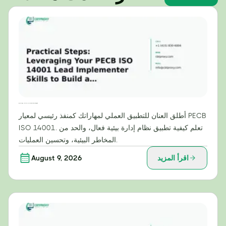
خطوات عملية: الاستفادة من مهاراتك كمنفذ رئيسي لمعيار PECB ISO 14001 لبناء نظام إدارة بيئية فعال
أطلق العنان للتطبيق العملي لمهاراتك كمنفذ رئيسي لمعيار PECB
ISO 14001. تعلم كيفية تطبيق نظام إدارة بيئية فعال، والحد من
المخاطر البيئية، وتحسين العمليات.
اقرأ المزيد
August 9, 2026