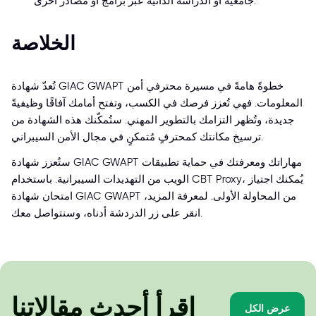
جامعية أو الدراسة الذاتية عبر برامج أو مصادر أخرى.
الخلاصة
تُعدّ شهادة GIAC GWAPT خطوةً هامةً في مسيرة محترفي أمن
المعلومات. فهي تُعزز فرصك في الكسب، وتفتح أمامك آفاقًا وظيفيةً
جديدة، وتُظهر التزامك بالتطوير المهني. ستُمكّنك هذه الشهادة من
ترسيخ مكانتك كمحترفٍ مُتمكنٍ في مجال الأمن السيبراني.
ستُعزز شهادة GIAC GWAPT مهاراتك ومعرفتك في حماية تطبيقات
الويب من التهديدات السيبرانية. باستخدام CBT Proxy، يُمكنك اجتياز
امتحان شهادة GIAC GWAPT من المحاولة الأولى. لمعرفة المزيد،
انقر على زر الدردشة أدناه، وسنتواصل معك.
اقرأ أحدث مقالاتنا
عرض الكل