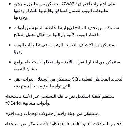
ستتمكن من تطبيق منهجية OWASP على اختبارات اختراق
تطبيقات الويب لضمان اتساقها وقابليتها للتكرار ودقتها
وجودتها.
ستتمكن من تحديد النتائج الإيجابية الخاطئة الناتجة عن أدوات
اختبار الويب الآلية وإزالتها من خلال تحليل النتائج.
ستتمكن من اكتشاف الثغرات الرئيسية في تطبيقات الويب
يدويًا.
ستتمكن من اختبار الثغرات الأمنية واستغلالها باستخدام برامج
بايثون النصية.
ستتمكن من استغلال ثغرات حقن SQL لتحديد المخاطر الفعلية
التي تواجه المؤسسة المستهدفة.
ستتعلم كيفية استغلال ثغرات فك التسلسل غير الآمنة باستخدام
YOSerial وأدوات مشابهة.
ستتمكن من تهيئة واختبار حمولات لهجمات ويب أخرى.
ستتمكن من استخدام ZAP وBurp's Intruder وffuf لاختبار المدخلات