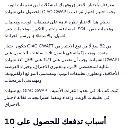
معرفتك باختبار الاختراق وفهمك لمشكلات أمن تطبيقات الويب.
للحصول على شهادة GIAC GWAPT، يجب اجتياز اختبار مُراقب.
يغطي هذا الاختبار نظرة عامة على تطبيقات الويب، وهجمات
المصادقة، واختبار التكوين، وهجمات حقن SQL، وهجمات حقن
العميل، والاستطلاع، ورسم الخرائط.
يتكون اختبار GIAC GWAPT من 82 سؤالًا من نوع الاختيار من
متعدد، ويجب إكماله في غضون ثلاث ساعات. للحصول على
الشهادة، يجب أن تحصل على 71% على الأقل. تُعد شهادة GWAPT
مثالية لمتخصصي الأمن، ومختبري الاختراق، وخبراء القرصنة
الأخلاقية، ومطوري تطبيقات الويب، ومصممي المواقع الإلكترونية،
ومهندسي البرمجيات.
مع شهادة GIAC GWAPT، تُثبت كفاءتك في تحديد الثغرات الأمنية
في تطبيقات الويب، وإعداد وتنفيذ استراتيجيات فعّالة لاختبار
الاختراق.
10 أسباب تدفعك للحصول على