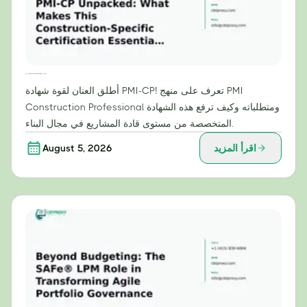
شرح شهادة PMI-CP: ما الذي يجعل هذه الشهادة الخاصة بالبناء ضرورية لقادة المشاريع؟
أطلق العنان لقوة شهادة PMI-CP! تعرف على منهج PMI
Construction Professional ومتطلباته وكيف ترفع هذه الشهادة
المتخصصة من مستوى قادة المشاريع في مجال البناء.
اقرأ المزيد
August 5, 2026