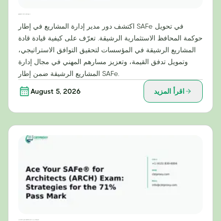
ما وراء الميزانية: دور SAFe® LPM في تحويل إدارة المحافظ الرشيقة
اكتشف دور مدير إدارة المشاريع في إطار SAFe في تحويل
حوكمة المحافظ الاستثمارية الرشيقة. تعرّف على كيفية قيادة قادة
المشاريع الرشيقة في المؤسسات لتحقيق التوافق الاستراتيجي،
وتمويل تدفق القيمة، وتعزيز مسارهم المهني في مجال إدارة
المشاريع الرشيقة ضمن إطار SAFe.
اقرأ المزيد
August 5, 2026
اجتز امتحان SAFe® للمهندسين المعماريين (ARCH) بنجاح: استراتيجيات للحصول على علامة النجاح 71%