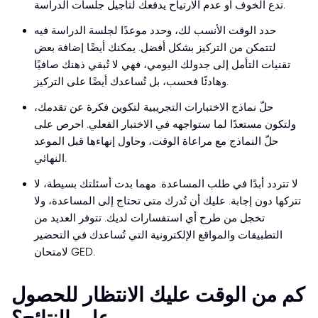
تدع الخوف أو عدم الارتياح يدفعك لتأجيل جلسات الدراسة.
حدد الوقت الأنسب لك، وحدد موعدًا لجلسة الدراسة فيه
لتتمكن من التركيز بشكل أفضل. يمكنك أيضًا إضافة بعض
تقنيات التأمل إلى جدولك اليومي، فهي لا تُبقي ذهنك صافيًا
وهادئًا فحسب، بل تُساعدك أيضًا على التركيز.
حلّ نماذج الاختبارات التجريبية لتكوين فكرة عن تقدمك،
ولتكون مستعدًا لما ستواجهه في الاختبار الفعلي. احرص على
حلّ النماذج مع مراعاة الوقت، وحاول إنهاءها قبل الموعد
النهائي.
لا تتردد أبدًا في طلب المساعدة. مهما بدت أسئلتك بسيطة، لا
تتركها دون إجابة. عليك أن تُدرك متى تحتاج إلى المساعدة، ولا
تخجل من طرح أي استفسارات لديك. تتوفر العديد من
التطبيقات والمواقع الإلكترونية التي تُساعدك في التحضير
لامتحان GED.
كم من الوقت عليك الانتظار للحصول