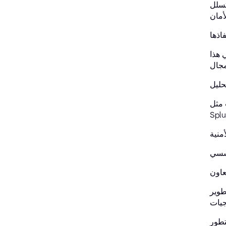
منصات
 هذا
 مثل
طوير
تطور