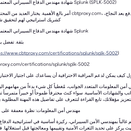
شهادة مهندس الدفاع السيبراني المعتمد من Splunk (SPLK-5002)
أمر بالغ الأهمية. يختار العديد من المحترفين cbtproxy.com، وهي خدمة رائدة وموثوقة للاختبارات بالدفع
كشريك استراتيجي لهم لتحقيق ش
شهادة مهندس الدفاع السيبراني المعتمد من Splunk
بثقة. تفضل بز
ps://www.cbtproxy.com/certifications/splunk/splk-5002
)
roxy.com/certifications/splunk/splk-5002
 أمن المعلومات المتعدد الجوانب، مُغطياً كل شيء بدءاً من مهامهم الي
اتب والشهادات الأساسية. سواء كنتَ محترفاً طموحاً أو خبيراً متمرساً 
مهندس أمن المعلومات: نظرة معمقة على ا
هم غالباً بمهندسي الأمن السيبراني، ركيزة أساسية في استراتيجية الدفاع
 يركز على تحديد الثغرات الأمنية وتقييمها ومعالجتها قبل استغلالها. فه