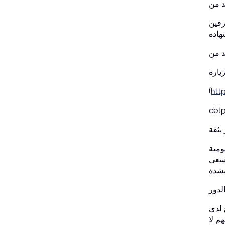
 بعد النجاح،
هادة
يارة
(
htt
cbtp
ومية
تسعى
لدور
 لدى
م لا