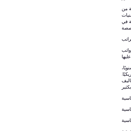
ة من
نيات
ة في
راتب
واتب
129, دولار أمريكي سنويًا،
 المعلومات حوالي 46.77 دولارًا أمريكيًا.
اليف
اسية