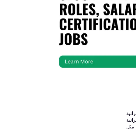
انية
انية
 مثل