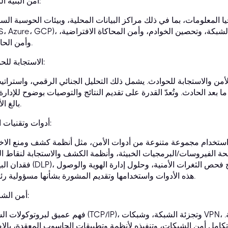
أمن البنية التحتية:
ا المعلومات، بما في ذلك مراكز البيانات المحلية، وبيئات الحوسبة السح
(AWS، Azure، GCP)، والأنظمة الهجينة. ويشمل ذلك فهم بنية الشبكة، وتحصين الخوادم، وأم
وأمن الحاويات.
الاستجابة للحوادث:
لأمن والاستجابة للحوادث. يشمل ذلك التحليل الجنائي الرقمي، واستراتي
 بعد الحادث. وتُعدّ القدرة على تقديم النتائج والتوصيات بوضوح للإدارة أ
بالغ الأهمية.
أدوات وتقنيات الأمن:
ام مجموعة متنوعة من أدوات الأمن، مثل أنظمة كشف ومنع الاختراق (IDS/IPS)، و
لفيروسات/البرمجيات الخبيثة، وأنظمة الكشف والاستجابة لنقاط النهاية (EDR)، وأنظم
فقدان البيانات (DLP)، وبرامج فحص الثغرات الأمنية، وحلول إدارة الهوية والوص
هذه الأدوات واستخدامها وتقديم المشورة بشأنها مسؤولية رئيسية.
أمن الشبكات:
فهم عميق لبروتوكولات الشبكة (TCP/IP)، وتجزئة الشبكة، وشبكات VPN، والخوادم الوكيلة، وتصميم
امل أمن الشبكات، وتنفيذه لأنظمة وتطبيقات الحاسوب المعقدة، بالإ