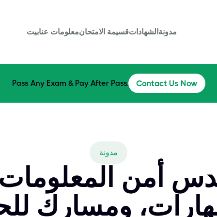
مدونة
الشهادات
قسيمة الامتحان
معلومات عنا
بيت
Pass Any Exam & Pay After Pass.
Contact Us Now
مدونة
دس أمن المعلومات؟ 
مهارات، ومسارك ل