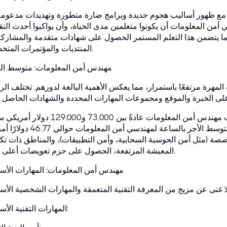
ر، مع ظهور أساليب هجوم جديدة وبرامج ضارة متطورة وتهديدات مدعوم
ن المعلومات أن يكونوا متعلمين مدى الحياة، وأن يواكبوا أحدث التق
بًا ما يتضمن هذا التعلم المستمر الحصول على شهادات متقدمة والمشارك
المنتديات والمؤتمرات المتخصصة.
مهندس أمن المعلومات: متوسط ال
هرة مرتفعًا باستمرار، مما يعكس الأهمية البالغة لدورهم. تختلف الر
في الولايات المتحدة، يتراوح متوسط راتب مهندس أمن المعلومات عادةً بين 73,000 و000
بمتوسط 97,288 دولارًا أمريكيًا تقريبًا. ويبلغ متوسط الأجر بالساعة لمهندسي أمن
صصة (مثل أمن الحوسبة السحابية، وأمن التطبيقات)، والمناطق ذات تك
المعيشة المرتفعة، الحصول على حزم تعويضات أعلى بكثير.
مهندس أمن المعلومات: المهارات الأس
المهارات التقنية الأساسية: