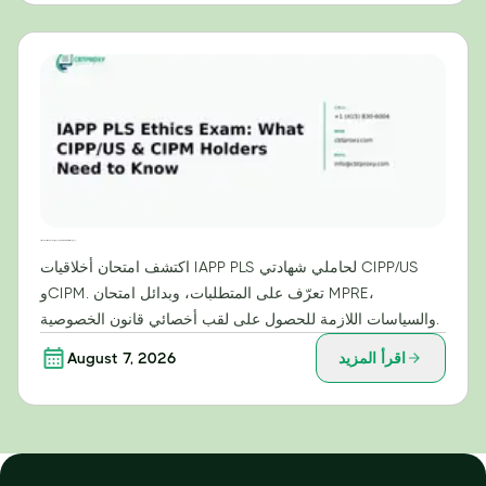
امتحان أخلاقيات IAPP PLS: ما يحتاج حاملو شهادتي CIPP/US وCIPM إلى معرفته
اكتشف امتحان أخلاقيات IAPP PLS لحاملي شهادتي CIPP/US
وCIPM. تعرّف على المتطلبات، وبدائل امتحان MPRE،
والسياسات اللازمة للحصول على لقب أخصائي قانون الخصوصية.
اقرأ المزيد
August 7, 2026