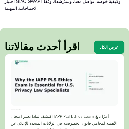
اختبار GIAC GWAPT وكيفية خوضه، تواصل معنا، وسنُرشدك وفقًا
لاحتياجاتك المهنية.
اقرأ أحدث مقالاتنا
عرض الكل
لماذا يُعدّ امتحان أخلاقيات IAPP PLS ضروريًا لمتخصصي قانون الخصوصية في الولايات المتحدة؟
اكتشف لماذا يعتبر امتحان IAPP PLS Ethics Exam أمرًا بالغ
الأهمية لمحامي قانون الخصوصية في الولايات المتحدة للإعلان عن