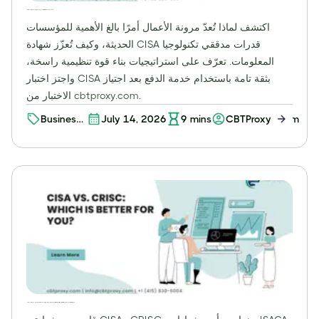
الدور الحاسم لمرونة الأعمال وشهادة مدقق نظم المعلومات المعتمد (CISA) في المؤسسة الحديثة
اكتشف لماذا تُعدّ مرونة الأعمال أمرًا بالغ الأهمية للمؤسسات
الحديثة، وكيف تُعزّز شهادة CISA قدرات مدققي تكنولوجيا
المعلومات. تعرّف على استراتيجيات بناء قوة تنظيمية راسخة،
واجتز اختبار CISA بثقة تامة باستخدام خدمة الدفع بعد اجتياز
الاختبار من cbtproxy.com.
Business
July 14, 2026
9
mins
CBTProxy Team
Resilience
مقارنة بين شهادة مدقق نظم المعلومات المعتمد (CISA) وشهادة أخصائي نظم المعلومات المعتمد في إدارة المخاطر (CRISC): دليلك الشامل لشهادات ISACA، والمسارات المهنية، والنجاح في الامتحانات