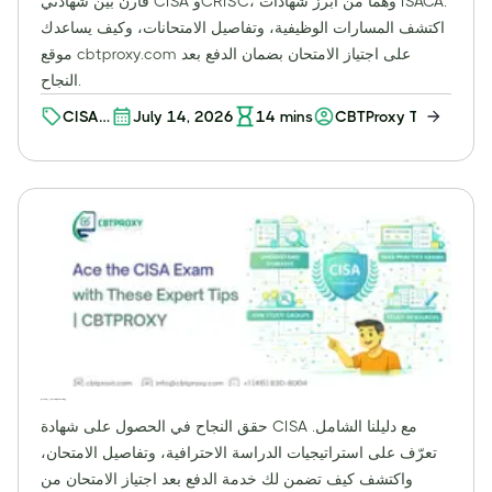
قارن بين شهادتي CISA وCRISC، وهما من أبرز شهادات ISACA.
اكتشف المسارات الوظيفية، وتفاصيل الامتحانات، وكيف يساعدك
موقع cbtproxy.com على اجتياز الامتحان بضمان الدفع بعد
النجاح.
CISA
July 14, 2026
14
mins
CBTProxy Team
vs
CRISC
اجتز اختبار CISA بنجاح: دليلك الشامل للنجاح مع CBTProxy
حقق النجاح في الحصول على شهادة CISA مع دليلنا الشامل.
تعرّف على استراتيجيات الدراسة الاحترافية، وتفاصيل الامتحان،
واكتشف كيف تضمن لك خدمة الدفع بعد اجتياز الامتحان من