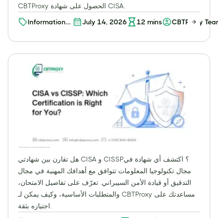
CBTProxy الحصول على شهادة CISA.
Information
July 14, 2026
12
mins
CBTProxy Te
Security
Certifications
شهادة مدقق نظم المعلومات المعتمد (CISA) مقابل شهادة أخصائي أمن نظم المعلومات المعتمد (CISSP): اختيار مسارك في مجال تدقيق تكنولوجيا المعلومات أو قيادة الأمن السيبراني
هل تقارن بين شهادتي CISA و CISSP؟ اكتشف أي شهادة في
مجال تكنولوجيا المعلومات تتوافق مع أهدافك المهنية في مجال
التدقيق أو قيادة الأمن السيبراني. تعرّف على تفاصيل الامتحان،
والمتطلبات الأساسية، وكيف يمكن لـ CBTProxy مساعدتك على
اجتيازه بثقة.