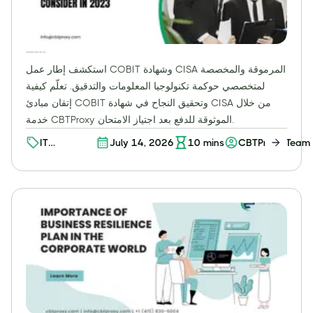
شهادة COBIT وشهادة CISA: أتقن إدارة تكنولوجيا المعلومات واجتز اختبارك بثقة
استكشف إطار عمل COBIT وشهادة CISA المرموقة والمخصصة
لمتخصصي حوكمة تكنولوجيا المعلومات والتدقيق. تعلّم كيفية
إتقان مبادئ COBIT وتحقيق النجاح في شهادة CISA من خلال
خدمة CBTProxy الموثوقة للدفع بعد اجتياز الامتحان.
IT
July 14, 2026
10
mins
CBTProxy Team
Governance