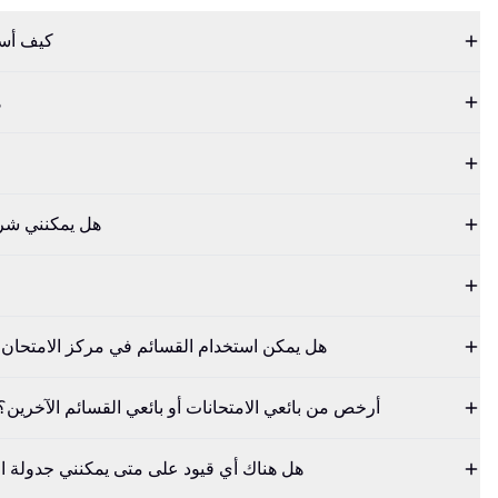
كيف أست
ه
هل يمكنني شرا
هل يمكن استخدام القسائم في مركز الامتحان أ
لماذا تعتبر قسائم cbtproxy.com أرخص من بائعي الامتحانات أو بائعي القسائم الآخرين؟
هل هناك أي قيود على متى يمكنني جدولة ا