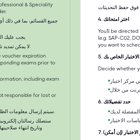
fessional & Speciality
er.
اختر امتحانك
.
4
You'll be directe
يجب عليك التسجيل وإجراء الاختبار قبل تاريخ انتهاء صلاحية القسيمة.
(e.g. SAP-C02, 
you want to sched
لا يمكن تمديد تاريخ انتهاء صلاحية القسيمة تحت أي ظرف من الظروف.
 voucher expiration
الاختبار الخاص بك
.
5
sponding exams prior to
Decide whether yo
nformation, including exam
t responsible for lost or
حدد تفضيلاتك
.
6
سيتم إرسال معلومات الطلب عبر البريد الإلكتروني خلال 3 - 4 ساعات من الشراء.
ستصلك رسالتان إلكترونيتا
وتاريخ انتهاء صلاحيت
الاختبار (إن أمكن)
.
7