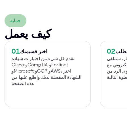
حماية
كيف يعمل
01
02
الطلب
اختر قسيمتك
ار، ستتلقى
نقدم كل شيء من اختبارات شهادة
إلكتروني مع
Cisco وCompTIA وFortinet
وى الرد من
وMicrosoft وGCP وAWS، اختر
الشهادة المفضلة لديك واطلع عليها من
هذه الصفحة