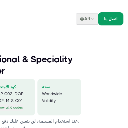
AR
اتصل بنا
onal & Speciality
er
صحة
كود الامتح
AP-C02, DOP-
Worldwide
02, MLS-C01
Validity
ow all 6 codes
عند استخدام القسيمة، لن يتعين عليك دفع أي رسوم إضافية للامتحان.
قسيمة واحدة صالحة لامتحان واحد فقط.