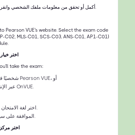
أكمل أو تحقق من معلومات ملفك الشخصي وانقر فوق حفظ التحديثات.
d to Pearson VUE's website. Select the exam code
DOP-C02, MLS-C01, SCS-C03, ANS-C01, AP1-C01)
ule.
اختر خيار 
u'll take the exam:
شخصيًا في مركز اختبار Pearson VUE، أو
عبر الإنترنت من خلال OnVUE.
اختر لغة الامتحان المفضلة لديك.
الموافقة على سياسات الاختبار.
اختر مركز 