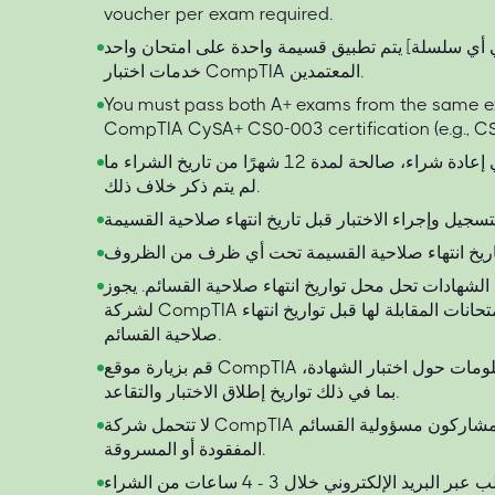
voucher per exam required.
يتم تطبيق قسيمة واحدة على امتحان واحد [في أي سلسلة A+] لدى أحد مقدمي
خدمات اختبار CompTIA المعتمدين.
You must pass both A+ exams from the same e
CompTIA CySA+ CS0-003 certification (e.g., C
جميع القسائم، بما في ذلك أي إعادة شراء، صالحة لمدة 12 شهرًا من تاريخ الشراء ما
لم يتم ذكر خلاف ذلك.
ت الشهادات تحل محل تواريخ انتهاء صلاحية القسائم. يجوز
لشركة CompTIA إنهاء صلاحية الشهادات والامتحانات المقابلة لها قبل تواريخ انتهاء
صلاحية القسائم.
قم بزيارة موقع CompTIA الإلكتروني للحصول على معلومات حول اختبار الشهادة،
بما في ذلك تواريخ إطلاق الاختبار والتقاعد.
لا تتحمل شركة CompTIA ومقدمو الاختبارات المشاركون مسؤولية القسائم
المفقودة أو المسروقة.