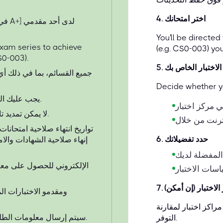
اختر امتحانك
.
4
You'll be directe
xam series to achieve
(e.g. CS0-003) yo
S0-003).
الاختبار الخاص بك
.
5
Decide whether yo
يجب عليك التسجيل وإجراء الاختبار قبل تاريخ انتهاء صلاحية القسيمة.
لا يمكن تمديد تاريخ انتهاء صلاحية القسيمة تحت أي ظرف من الظروف.
تواريخ انتهاء صلاحية امتحانا
حدد تفضيلاتك
.
6
الاختبار (إن أمكن)
.
7
راكز اختبار لمقارنة
سيتم إرسال معلومات الطلب عبر البريد الإلكتروني خلال 3 - 4 ساعات من الشراء.
التوفر.