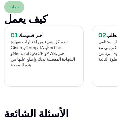
حماية
كيف يعمل
01
02
الطلب
اختر قسيمتك
ار، ستتلقى
نقدم كل شيء من اختبارات شهادة
إلكتروني مع
Cisco وCompTIA وFortinet
وى الرد من
وMicrosoft وGCP وAWS، اختر
الشهادة المفضلة لديك واطلع عليها من
هذه الصفحة
الأسئلة الشائعة