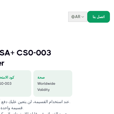
AR
اتصل بنا
SA+ CS0-003
er
صحة
كود الامتح
S0-003
Worldwide
Validity
عند استخدام القسيمة، لن يتعين عليك دفع أي رسوم إضافية للامتحان.
قسيمة واحدة صالحة لامتحان واحد فقط.
جميع القسائم غير قابلة للاسترداد ولا يمكن 