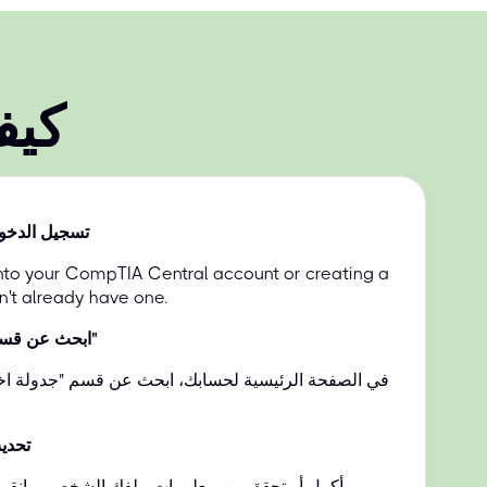
كيف
تسجيل الدخو
into your CompTIA Central account or creating a
n't already have one.
ابحث عن قسم "جدولة امتحانك"
في الصفحة الرئيسية لحسابك، ابحث عن قسم "جدولة اخت
تحدي
أكمل أو تحقق من معلومات ملفك الشخصي وانقر فوق حفظ التحديثات.