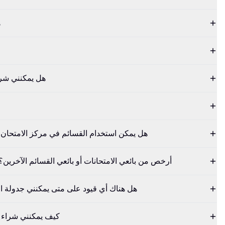
ه
هل يمكنني شرا
هل يمكن استخدام القسائم في مركز الامتحان أ
لماذا تعتبر قسائم cbtproxy.com أرخص من بائعي الامتحانات أو بائعي القسائم الآخرين؟
هل هناك أي قيود على متى يمكنني جدولة ا
كيف يمكنني شراء ق