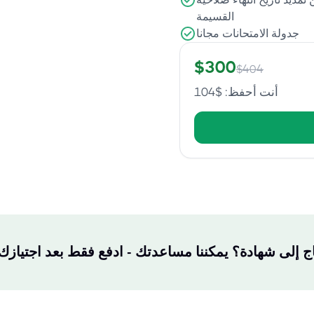
القسيمة
جدولة الامتحانات مجانا
$
300
$
404
أنت أحفظ
: $
104