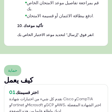
قم بمراجعة تفاصيل موعد الامتحان الخاص
بك.
ادفع ببطاقة الائتمان أو قسيمة الامتحان.
تأكيد موعدك
.
10
انقر فوق "إرسال" لتحديد موعد الاختبار الخاص بك.
حماية
كيف يعمل
01
اختر قسيمتك
نقدم كل شيء من اختبارات شهادة Cisco وCompTIA
وFortinet وMicrosoft وGCP وAWS، اختر الشهادة المفضلة
لديك واطلع عليها من هذه الصفحة