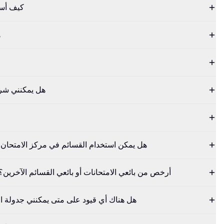
كيف أست
ه
هل يمكنني شرا
هل يمكن استخدام القسائم في مركز الامتحان أ
لماذا تعتبر قسائم cbtproxy.com أرخص من بائعي الامتحانات أو بائعي القسائم الآخرين؟
هل هناك أي قيود على متى يمكنني جدولة ا