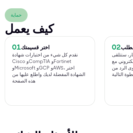
حماية
كيف يعمل
01
02
الطلب
اختر قسيمتك
ار، ستتلقى
نقدم كل شيء من اختبارات شهادة
إلكتروني مع
Cisco وCompTIA وFortinet
وى الرد من
وMicrosoft وGCP وAWS، اختر
الشهادة المفضلة لديك واطلع عليها من
هذه الصفحة