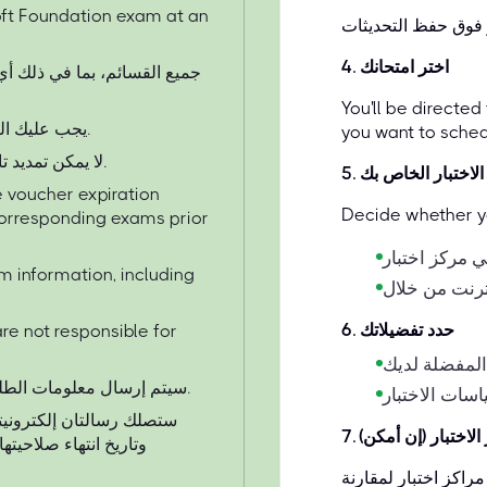
oft Foundation exam at an
اختر امتحانك
.
4
You'll be directe
يجب عليك التسجيل وإجراء الاختبار قبل تاريخ انتهاء صلاحية القسيمة.
you want to sched
لا يمكن تمديد تاريخ انتهاء صلاحية القسيمة تحت أي ظرف من الظروف.
الاختبار الخاص بك
.
5
 voucher expiration
Decide whether yo
 corresponding exams prior
am information, including
حدد تفضيلاتك
.
6
are not responsible for
سيتم إرسال معلومات الطلب عبر البريد الإلكتروني خلال 3 - 4 ساعات من الشراء.
ستصلك رسالتان إلكترونيتا
الاختبار (إن أمكن)
.
7
وتاريخ انتهاء صلاحيت
راكز اختبار لمقارنة