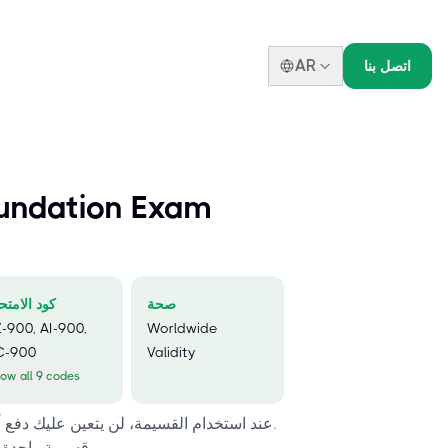
AR
اتصل بنا
oundation Exam
صحة
كود الامتح
-900, AI-900,
Worldwide
C-900
Validity
ow all 9 codes
عند استخدام القسيمة، لن يتعين عليك دفع أي رسوم إضافية للامتحان.
قسيمة واحدة صالحة لامتحان واحد فقط.