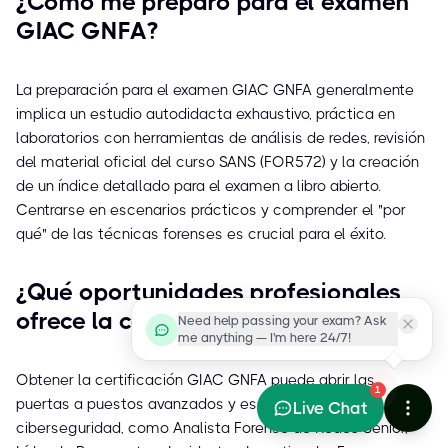
¿Cómo me preparo para el examen
GIAC GNFA?
La preparación para el examen GIAC GNFA generalmente
implica un estudio autodidacta exhaustivo, práctica en
laboratorios con herramientas de análisis de redes, revisión
del material oficial del curso SANS (FOR572) y la creación
de un índice detallado para el examen a libro abierto.
Centrarse en escenarios prácticos y comprender el "por
qué" de las técnicas forenses es crucial para el éxito.
¿Qué oportunidades profesionales
ofrece la certificación GIAC GNFA?
Need help passing your exam? Ask
me anything — I'm here 24/7!
Obtener la certificación GIAC GNFA puede abrir las
1
puertas a puestos avanzados y especializados en
Live Chat
ciberseguridad, como Analista Forense de Redes Senior,