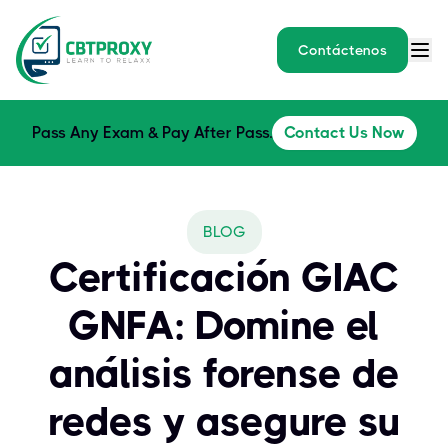
Contáctenos
Pass Any Exam & Pay After Pass.
Contact Us Now
BLOG
Certificación GIAC
GNFA: Domine el
análisis forense de
redes y asegure su