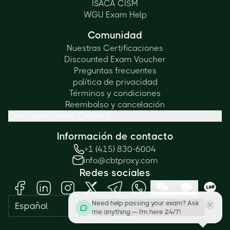
ISACA CISM
WGU Exam Help
Comunidad
Nuestras Certificaciones
Discounted Exam Voucher
Preguntas frecuentes
política de privacidad
Términos y condiciones
Reembolso y cancelación
Configuración de Cookies
Información de contacto
+1 (415) 830-6004
info@cbtproxy.com
Redes sociales
Need help passing your exam? Ask
Español
me anything — I'm here 24/7!