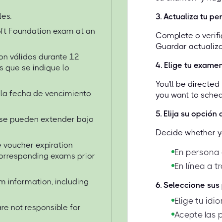
es.
3
.
Actualiza tu per
oft Foundation exam at an
Complete o verifi
Guardar actualiza
son válidos durante 12
4
.
Elige tu exame
 que se indique lo
You'll be directe
 la fecha de vencimiento
you want to sched
5
.
Elija su opción
 se pueden extender bajo
Decide whether yo
 voucher expiration
En persona 
 corresponding exams prior
En línea a 
am information, including
6
.
Seleccione sus
Elige tu id
are not responsible for
Acepte las p