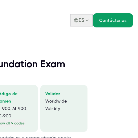
ES
Contáctenos
oundation Exam
ódigo de
Validez
xamen
Worldwide
-900, AI-900,
Validity
C-900
ow all 9 codes
 tendrás que pagar ningún coste