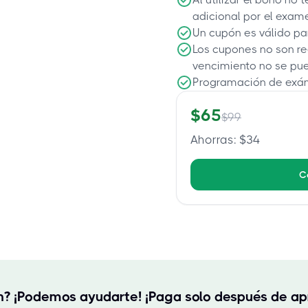
adicional por el exam
Un cupón es válido pa
Los cupones no son r
vencimiento no se pu
Programación de exá
$
65
$
99
Ahorras
: $
34
C
ón? ¡Podemos ayudarte! ¡Paga solo después de ap