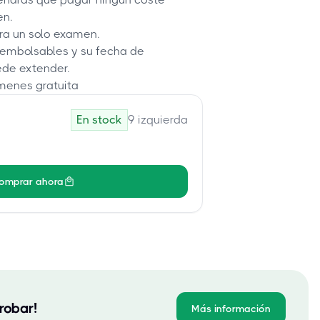
en.
ra un solo examen.
eembolsables y su fecha de
ede extender.
menes gratuita
En stock
9
izquierda
omprar ahora
robar!
Más información