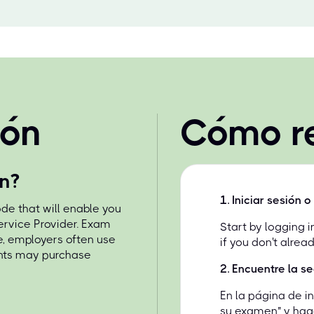
pón
Cómo r
n?
1
.
Iniciar sesión 
de that will enable you
ervice Provider. Exam
Start by logging 
e, employers often use
if you don't alrea
ents may purchase
2
.
Encuentre la s
En la página de i
n
su examen" y haga