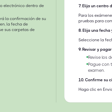
o electrónico dentro de
7
.
Elija un centro
Para los exámenes
erá la confirmación de su
pruebas para comp
en, la fecha de
ise sus carpetas de
8
.
Elija una fecha 
Seleccione la fec
9
.
Revisar y pagar
Revise los d
Pague con t
examen.
10
.
Confirme su c
Haga clic en Envia