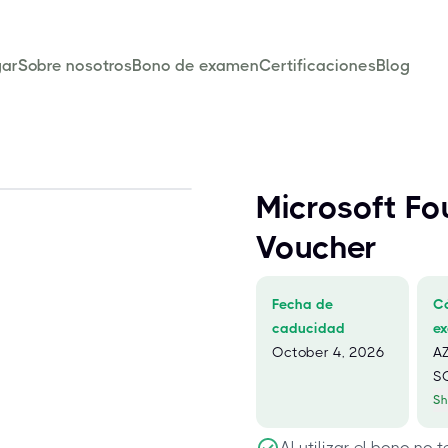
ar
Sobre nosotros
Bono de examen
Certificaciones
Blog
Microsoft F
Voucher
Fecha de
C
caducidad
e
October 4, 2026
AZ
S
Sh
Al utilizar el bono no