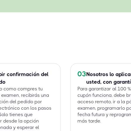
03
bir confirmación del
Nosotros lo aplic
do
usted, con garantí
to como compres tu
Para garantizar al 100 
 examen, recibirás una
cupón funciona, debe b
ción del pedido por
acceso remoto, ir a la p
ectrónico con los pasos
examen, programarlo p
 Solo tienes que
fecha futura y reprogra
r desde la opción
más tarde.
nada y esperar el