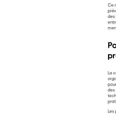
Ce r
prév
des 
entr
men
Po
pr
La c
orga
pour
des 
tech
prat
Les 