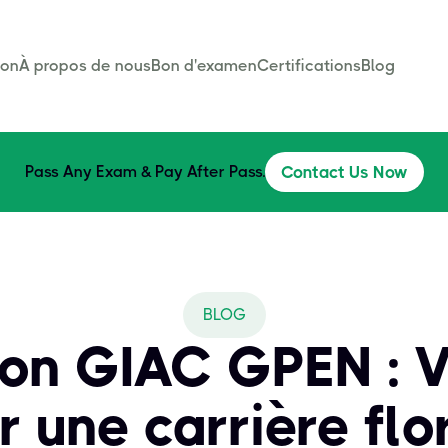
son
À propos de nous
Bon d'examen
Certifications
Blog
Pass Any Exam & Pay After Pass.
Contact Us Now
BLOG
ion GIAC GPEN : 
r une carrière flo