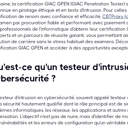
ine, la certification GIAC GPEN (GIAC Penetration Tester) s
nnue en piratage éthique et en tests d'intrusion. Pour celles
ification de renom avec confiance et efficacité,
CBTProxy (c
amen par procuration fiable et performant, avec paiement a
professionnels de l'informatique d'obtenir leur certifica
perts et un parcours de réussite garanti, vous permettant ai
ution de carrière sans le stress habituel des examens. Déc
ification GIAC GPEN et accéder à des opportunités excepti
'est-ce qu'un testeur d'intrus
bersécurité ?
esteur d'intrusion en cybersécurité, souvent appelé testeur 
a sécurité hautement qualifié dont le rôle principal est de 
èmes informatiques, les réseaux, les applications et autre
nisation. L'objectif n'est pas de nuire, mais d'identifier de m
vulnérabilités et les erreurs de configuration qu'un véritable 