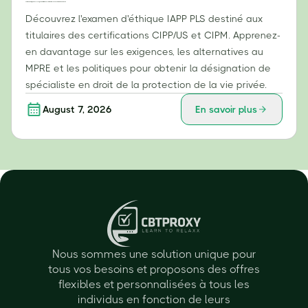
Examen d'éthique IAPP PLS : Ce que les titulaires des certifications CIPP/US et CIPM doivent savoir
Découvrez l'examen d'éthique IAPP PLS destiné aux
titulaires des certifications CIPP/US et CIPM. Apprenez-
en davantage sur les exigences, les alternatives au
MPRE et les politiques pour obtenir la désignation de
spécialiste en droit de la protection de la vie privée.
August 7, 2026
En savoir plus
Nous sommes une solution unique pour
tous vos besoins et proposons des offres
flexibles et personnalisées à tous les
individus en fonction de leurs