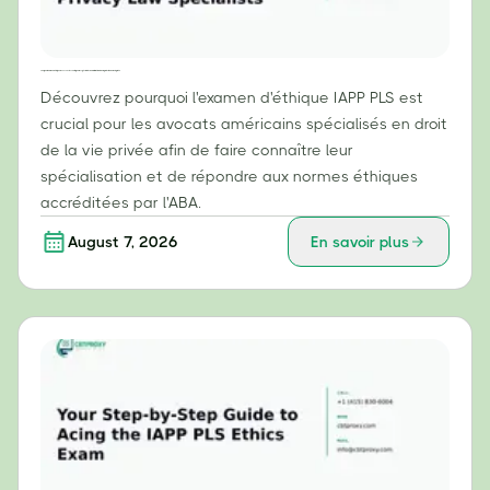
Pourquoi l'examen d'éthique IAPP PLS est essentiel pour les spécialistes du droit américain de la protection de la vie privée
Découvrez pourquoi l'examen d'éthique IAPP PLS est
crucial pour les avocats américains spécialisés en droit
de la vie privée afin de faire connaître leur
spécialisation et de répondre aux normes éthiques
accréditées par l'ABA.
August 7, 2026
En savoir plus