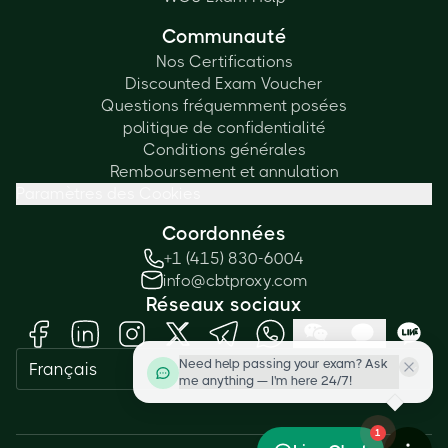
Communauté
Nos Certifications
Discounted Exam Voucher
Questions fréquemment posées
politique de confidentialité
Conditions générales
Remboursement et annulation
Paramètres des Cookies
Coordonnées
+1 (415) 830-6004
info@cbtproxy.com
Réseaux sociaux
Need help passing your exam? Ask
Français
me anything — I'm here 24/7!
1