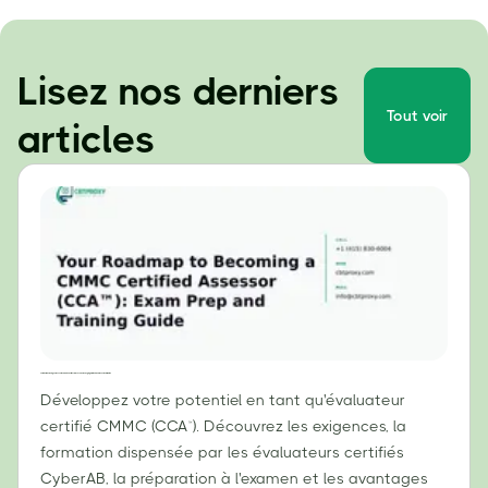
Lisez nos derniers
Tout voir
articles
Votre feuille de route pour devenir évaluateur certifié CMMC (CCA™) : Guide de préparation à l’examen et de formation
Développez votre potentiel en tant qu'évaluateur
certifié CMMC (CCA™). Découvrez les exigences, la
formation dispensée par les évaluateurs certifiés
CyberAB, la préparation à l'examen et les avantages