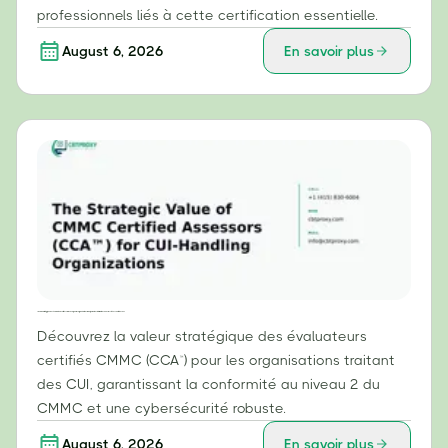
professionnels liés à cette certification essentielle.
August 6, 2026
En savoir plus
La valeur stratégique des évaluateurs certifiés CMMC (CCA™) pour les organisations manipulant des informations non classifiées contrôlées (CUI)
Découvrez la valeur stratégique des évaluateurs
certifiés CMMC (CCA™) pour les organisations traitant
des CUI, garantissant la conformité au niveau 2 du
CMMC et une cybersécurité robuste.
August 6, 2026
En savoir plus