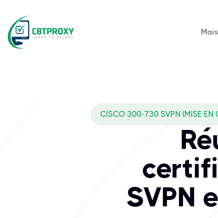
Mai
CISCO 300-730 SVPN (MISE EN
Ré
certi
SVPN et