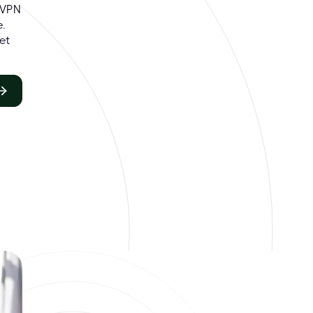
SVPN
.
et