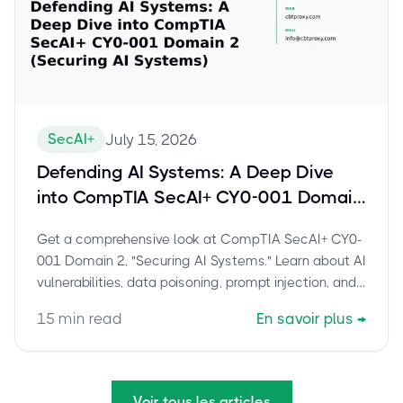
SecAI+
July 15, 2026
Defending AI Systems: A Deep Dive
into CompTIA SecAI+ CY0-001 Domain
2 (Securing AI Systems)
Get a comprehensive look at CompTIA SecAI+ CY0-
001 Domain 2, "Securing AI Systems." Learn about AI
vulnerabilities, data poisoning, prompt injection, and
key security controls for AI.
15
min read
En savoir plus
→
Voir tous les articles