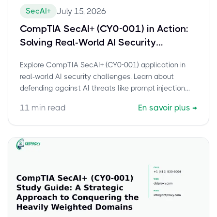
SecAI+
July 15, 2026
CompTIA SecAI+ (CY0-001) in Action:
Solving Real-World AI Security
Challenges
Explore CompTIA SecAI+ (CY0-001) application in
real-world AI security challenges. Learn about
defending against AI threats like prompt injection
and implementing NIST AI RMF.
11
min read
En savoir plus
→