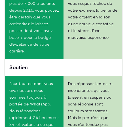
plus de 7 000 étudiants
vous risquez l'échec de
depuis 2016, vous pouvez
votre examen, la perte de
être certain que vous
votre argent en raison
obtiendrez le laissez-
d'une nouvelle tentative
passer dont vous avez
et le stress d'une
besoin, pour le badge
mauvaise expérience.
d'excellence de votre
carrière.
Soutien
Pour tout ce dont vous
Des réponses lentes et
avez besoin, nous
incohérentes qui vous
sommes toujours à
laissent en suspens ou
portée de WhatsApp.
sans réponse sont
Nous répondons
toujours stressantes.
rapidement, 24 heures sur
Mais le pire, c'est que
24, et veillons à ce que
vous n'entendez plus