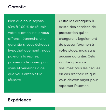
Garantie
Bien que nous soyons
Outre les arnaques, il
sûrs à 100 % de réussir
existe des services de
votre examen, nous vous
procuration qui se
offrons néanmoins une
chargeront légalement
garantie si vous échouez
de passer l'examen à
hypothétiquement : nous
votre place, mais sans
paierons la reprise,
aucune garantie. Cela
passerons l'examen pour
signifie que vous
vous et veillerons à ce
assumez tous les risques
que vous obteniez la
en cas d'échec et que
réussite.
vous devrez payer pour
repasser l'examen.
Expérience