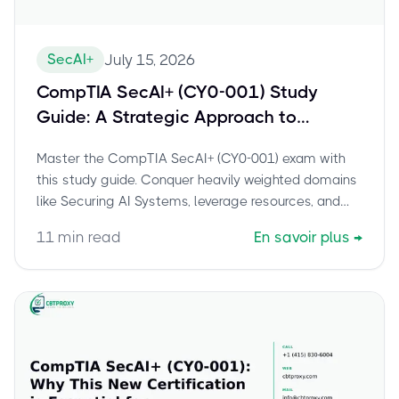
SecAI+
July 15, 2026
CompTIA SecAI+ (CY0-001) Study
Guide: A Strategic Approach to
Conquering the Heavily Weighted
Master the CompTIA SecAI+ (CY0-001) exam with
Domains
this study guide. Conquer heavily weighted domains
like Securing AI Systems, leverage resources, and
build confidence.
11
min read
En savoir plus
→