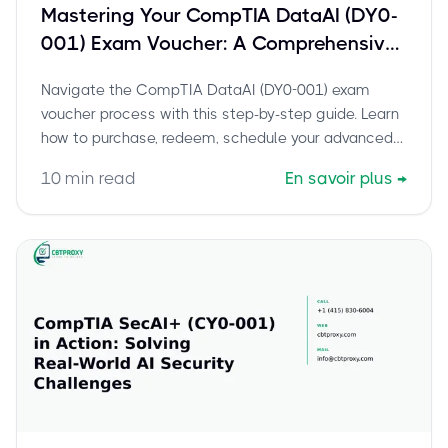
Mastering Your CompTIA DataAI (DY0-
001) Exam Voucher: A Comprehensive
Guide to Scheduling and Certification
Navigate the CompTIA DataAI (DY0-001) exam
Success
voucher process with this step-by-step guide. Learn
how to purchase, redeem, schedule your advanced
data science certification, and prepare for success.
10
min read
En savoir plus
→
Includes expert tips and current exam details.