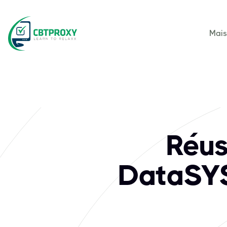
Mai
Réus
DataSYS