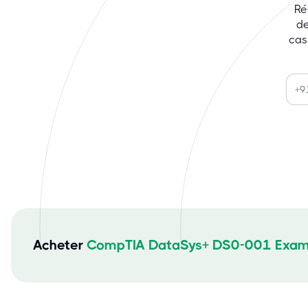
Ré
de
cas
Acheter
CompTIA DataSys+ DS0-001 Exam