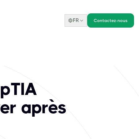
FR
Contactez-nous
mpTIA
er après