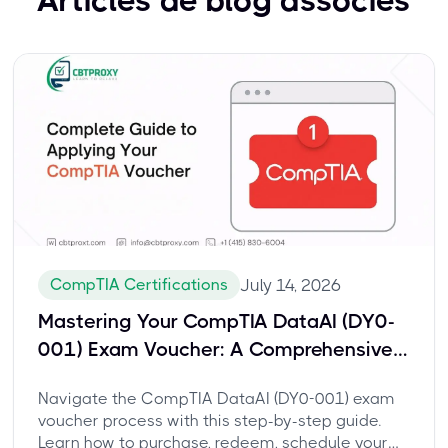
Articles de blog associés
CompTIA Certifications
July 14, 2026
Mastering Your CompTIA DataAI (DY0-
001) Exam Voucher: A Comprehensive
Guide to Scheduling and Certification
Navigate the CompTIA DataAI (DY0-001) exam
Success
voucher process with this step-by-step guide.
Learn how to purchase, redeem, schedule your