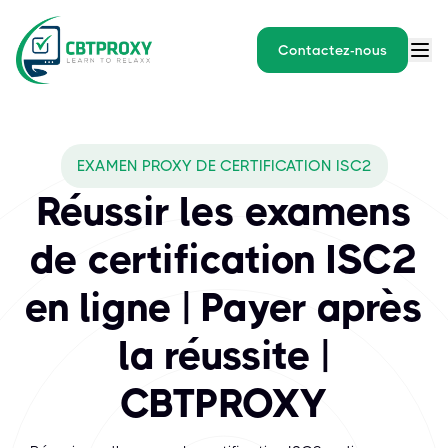
Contactez-nous
What exams does CBTPROXY
EXAMEN PROXY DE CERTIFICATION ISC2
L'International Information System Security Certification Consort
Réussir les examens
de certification ISC2
en ligne | Payer après
la réussite |
CBTPROXY