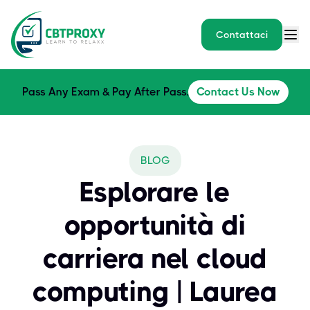
Contattaci
Pass Any Exam & Pay After Pass.
Contact Us Now
BLOG
Esplorare le
opportunità di
carriera nel cloud
computing | Laurea