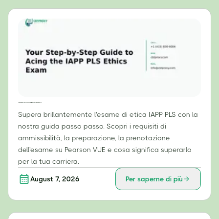
La tua guida passo passo per superare brillantemente l'esame di etica IAPP PLS
Supera brillantemente l'esame di etica IAPP PLS con la
nostra guida passo passo. Scopri i requisiti di
ammissibilità, la preparazione, la prenotazione
dell'esame su Pearson VUE e cosa significa superarlo
per la tua carriera.
August 7, 2026
Per saperne di più