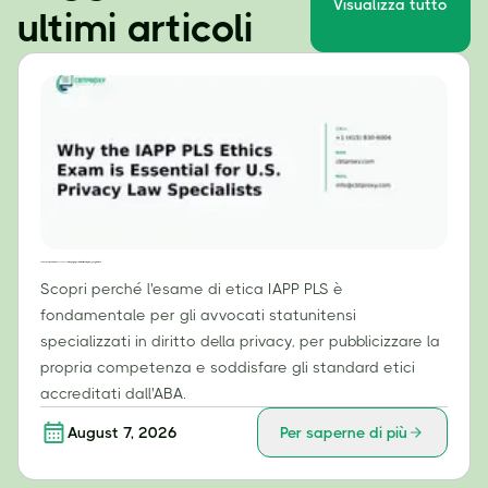
Visualizza tutto
ultimi articoli
Perché l'esame di etica IAPP PLS è essenziale per gli specialisti in diritto della privacy negli Stati Uniti
Scopri perché l'esame di etica IAPP PLS è
fondamentale per gli avvocati statunitensi
specializzati in diritto della privacy, per pubblicizzare la
propria competenza e soddisfare gli standard etici
accreditati dall'ABA.
August 7, 2026
Per saperne di più