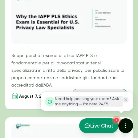
Perché l'esame di etica IAPP PLS è essenziale per gli specialisti in diritto della privacy negli Stati Uniti
Scopri perché l'esame di etica IAPP PLS è
fondamentale per gli avvocati statunitensi
specializzati in diritto della privacy, per pubblicizzare la
propria competenza e soddisfare gli standard etici
accreditati dall'ABA.
August 7, 2026
Per saperne di più
Need help passing your exam? Ask
me anything — I'm here 24/7!
1
Live Chat