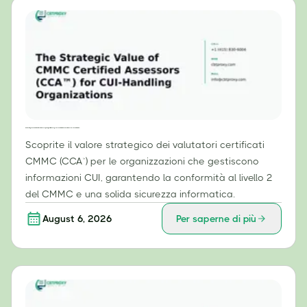
Il valore strategico dei valutatori certificati CMMC (CCA™) per le organizzazioni che gestiscono informazioni CUI (Controlled Unclassified Information).
Scoprite il valore strategico dei valutatori certificati
CMMC (CCA™) per le organizzazioni che gestiscono
informazioni CUI, garantendo la conformità al livello 2
del CMMC e una solida sicurezza informatica.
August 6, 2026
Per saperne di più