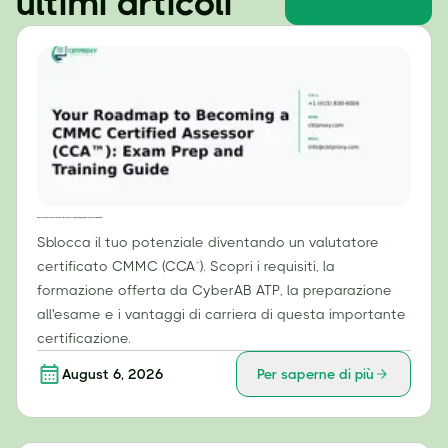
ultimi articoli
Il tuo percorso per diventare un valutatore certificato CMMC (CCA™): guida alla preparazione all'esame e alla formazione.
Sblocca il tuo potenziale diventando un valutatore
certificato CMMC (CCA™). Scopri i requisiti, la
formazione offerta da CyberAB ATP, la preparazione
all'esame e i vantaggi di carriera di questa importante
certificazione.
August 6, 2026
Per saperne di più