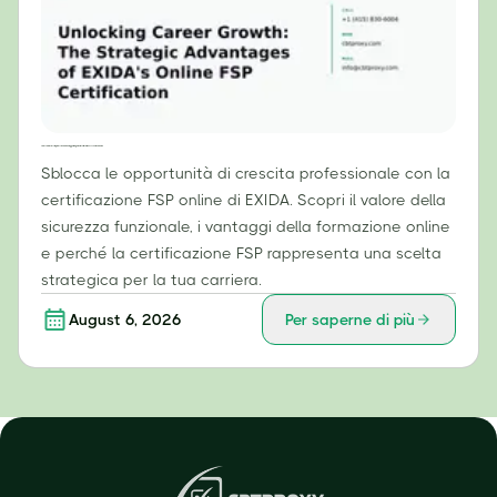
Sbloccare la crescita professionale: i vantaggi strategici della certificazione FSP online di EXIDA
Sblocca le opportunità di crescita professionale con la
certificazione FSP online di EXIDA. Scopri il valore della
sicurezza funzionale, i vantaggi della formazione online
e perché la certificazione FSP rappresenta una scelta
strategica per la tua carriera.
August 6, 2026
Per saperne di più