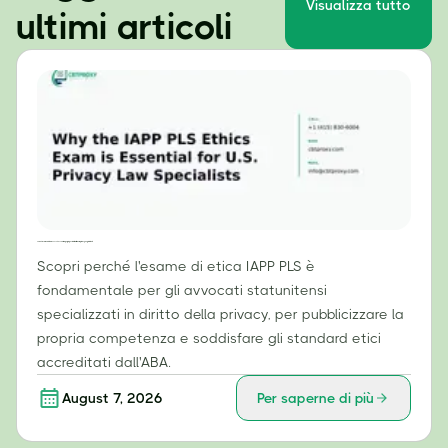
Visualizza tutto
ultimi articoli
Perché l'esame di etica IAPP PLS è essenziale per gli specialisti in diritto della privacy negli Stati Uniti
Scopri perché l'esame di etica IAPP PLS è
fondamentale per gli avvocati statunitensi
specializzati in diritto della privacy, per pubblicizzare la
propria competenza e soddisfare gli standard etici
accreditati dall'ABA.
August 7, 2026
Per saperne di più