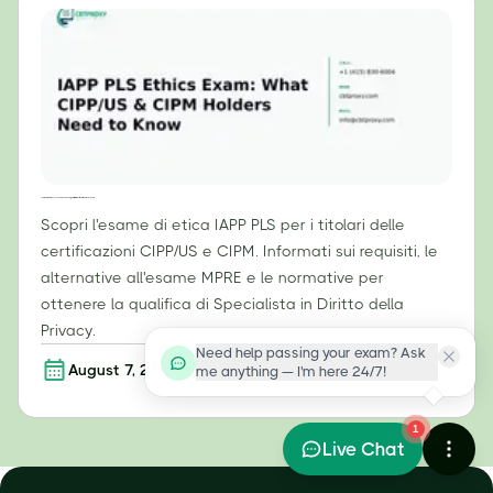
Esame di etica IAPP PLS: cosa devono sapere i titolari di certificazioni CIPP/US e CIPM
Scopri l'esame di etica IAPP PLS per i titolari delle
certificazioni CIPP/US e CIPM. Informati sui requisiti, le
alternative all'esame MPRE e le normative per
ottenere la qualifica di Specialista in Diritto della
Privacy.
Need help passing your exam? Ask
August 7, 2026
Per saperne di più
me anything — I'm here 24/7!
1
Live Chat