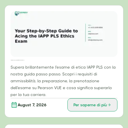
La tua guida passo passo per superare brillantemente l'esame di etica IAPP PLS
Supera brillantemente l'esame di etica IAPP PLS con la
nostra guida passo passo. Scopri i requisiti di
ammissibilità, la preparazione, la prenotazione
dell'esame su Pearson VUE e cosa significa superarlo
per la tua carriera.
August 7, 2026
Per saperne di più