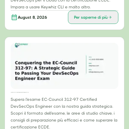
DevSecOps per il cloud con la certificazione ECDE.
Impara a usare Keywhiz CLI e molto altro.
August 8, 2026
Per saperne di più
Conquistare l'EC-Council 312-97: una guida strategica per superare l'esame di ingegnere DevSecOps
Supera l'esame EC-Council 312-97 Certified
DevSecOps Engineer con la nostra guida strategica.
Scopri il formato dell'esame, le aree di studio chiave, i
consigli di preparazione più efficaci e come superare la
certificazione ECDE.