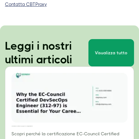
Contatta CBTProxy
Leggi i nostri
Visualizza tutto
ultimi articoli
Perché la certificazione EC-Council Certified DevSecOps Engineer (312-97) è essenziale per la tua carriera nel 2024
Scopri perché la certificazione EC-Council Certified