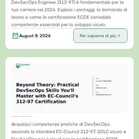
DevSecOps Engineer (312-97) è fondamentale per la
tua carriera nel 2024. Esplora i vantaggi, la domanda di
lavoro e come la certificazione ECDE convalida
competenze essenziali per lo sviluppo sicuro.
August 8, 2026
Per saperne di più
Oltre la teoria: competenze pratiche di DevSecOps che padroneggerai con la certificazione 312-97 di EC-Council.
Acquisisci competenze pratiche di DevSecOps
secondo lo standard EC-Council 312-97, SDLC sicuro e