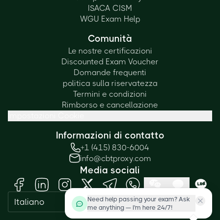
ISACA CISM
WGU Exam Help
Comunità
Le nostre certificazioni
Discounted Exam Voucher
Domande frequenti
politica sulla riservatezza
Termini e condizioni
Rimborso e cancellazione
Impostazioni Cookie
Informazioni di contatto
+1 (415) 830-6004
info@cbtproxy.com
Media sociali
Need help passing your exam? Ask
Italiano
me anything — I'm here 24/7!