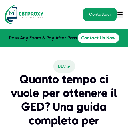
Contattaci
Pass Any Exam & Pay After Pass.
Contact Us Now
BLOG
Quanto tempo ci
vuole per ottenere il
GED? Una guida
completa per