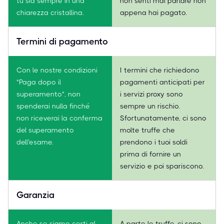
tu sia sempre in una
non senti mai parlare non
chiarezza cristallina.
appena hai pagato.
Termini di pagamento
Con le nostre condizioni
I termini che richiedono
"Paga dopo il
pagamenti anticipati per
superamento", non
i servizi proxy sono
spenderai nulla finché
sempre un rischio.
non riceverai la conferma
Sfortunatamente, ci sono
del superamento
molte truffe che
dell'esame.
prendono i tuoi soldi
prima di fornire un
servizio e poi spariscono.
Garanzia
Anche se siamo certi al
A parte le truffe, ci sono