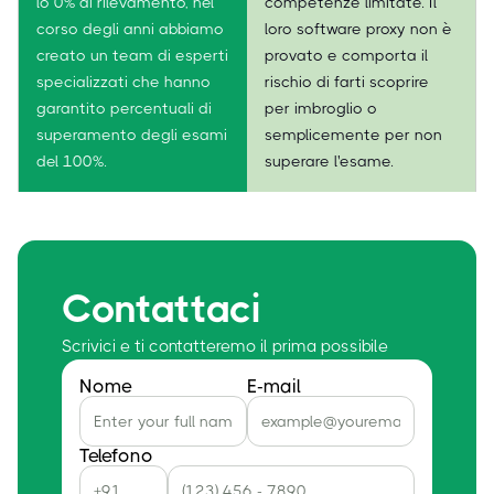
lo 0% di rilevamento, nel
competenze limitate. Il
corso degli anni abbiamo
loro software proxy non è
creato un team di esperti
provato e comporta il
specializzati che hanno
rischio di farti scoprire
garantito percentuali di
per imbroglio o
superamento degli esami
semplicemente per non
del 100%.
superare l'esame.
Contattaci
Scrivici e ti contatteremo il prima possibile
Nome
E-mail
Telefono