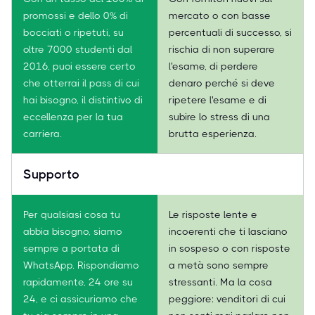
promossi e dello 0% di
mercato o con basse
bocciati o ripetuti, su
percentuali di successo, si
oltre 7000 studenti dal
rischia di non superare
2016, puoi essere certo
l'esame, di perdere
che otterrai il pass di cui
denaro perché si deve
hai bisogno, il distintivo di
ripetere l'esame e di
eccellenza per la tua
subire lo stress di una
carriera.
brutta esperienza.
Supporto
Per qualsiasi cosa tu
Le risposte lente e
abbia bisogno, siamo
incoerenti che ti lasciano
sempre a portata di
in sospeso o con risposte
WhatsApp. Rispondiamo
a metà sono sempre
rapidamente, 24 ore su
stressanti. Ma la cosa
24, e ci assicuriamo che
peggiore: venditori di cui