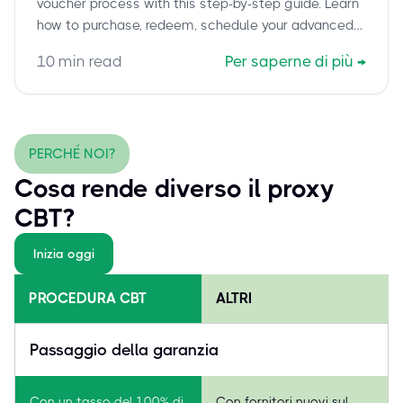
voucher process with this step-by-step guide. Learn
how to purchase, redeem, schedule your advanced
data science certification, and prepare for success.
10
min read
Per saperne di più
→
Includes expert tips and current exam details.
PERCHÉ NOI?
Cosa rende diverso il proxy
CBT?
Inizia oggi
PROCEDURA CBT
ALTRI
Passaggio della garanzia
Con un tasso del 100% di
Con fornitori nuovi sul