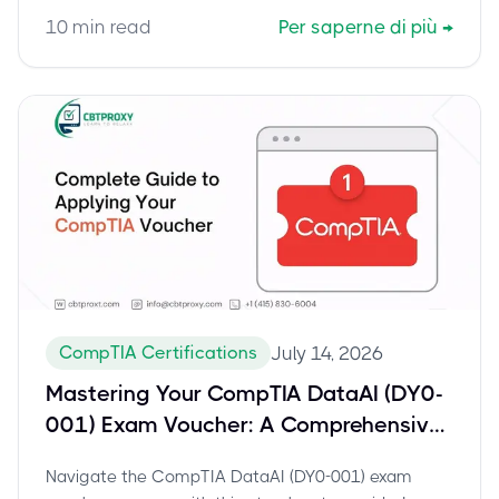
service helps you certify with confidence.
10
min read
Per saperne di più
→
CompTIA Certifications
July 14, 2026
Mastering Your CompTIA DataAI (DY0-
001) Exam Voucher: A Comprehensive
Guide to Scheduling and Certification
Navigate the CompTIA DataAI (DY0-001) exam
Success