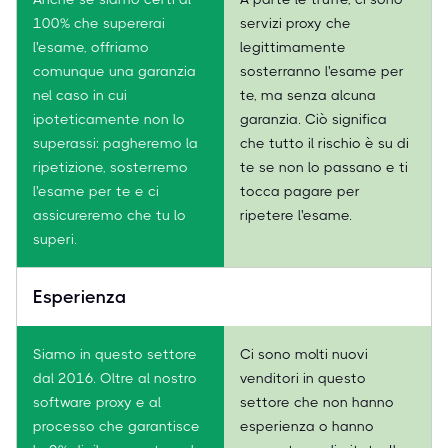
100% che supererai
servizi proxy che
l'esame, offriamo
legittimamente
comunque una garanzia
sosterranno l'esame per
nel caso in cui
te, ma senza alcuna
ipoteticamente non lo
garanzia. Ciò significa
superassi: pagheremo la
che tutto il rischio è su di
ripetizione, sosterremo
te se non lo passano e ti
l'esame per te e ci
tocca pagare per
assicureremo che tu lo
ripetere l'esame.
superi.
Esperienza
Siamo in questo settore
Ci sono molti nuovi
dal 2016. Oltre al nostro
venditori in questo
software proxy e al
settore che non hanno
processo che garantisce
esperienza o hanno