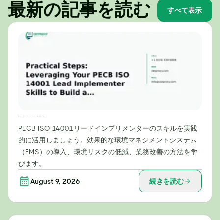
最新の記事を読む
すべて表示
実践的なステップ：PECB ISO 14001リードインプリメンターとしてのスキルを活用して効果的なEMSを構築する
PECB ISO 14001リードインプリメンターのスキルを実践
的に活用しましょう。効果的な環境マネジメントシステム
（EMS）の導入、環境リスクの低減、業務改善の方法を学
びます。
August 9, 2026
続きを読む