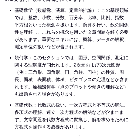
基礎数学（数感覚、演算、定量的推論）：この基礎領域
では、整数、小数、分数、百分率、比率、比例、指数、
平方根といった概念を扱います。演算を行い、数の関係
性を理解し、これらの概念を用いた文章問題を解く必要
があります。重要なスキルには、概算、データの解釈、
測定単位の扱いなどが含まれます。
幾何学：このセクションでは、図形、空間関係、測定に
関する理解度が問われます。2次元および3次元図形
（例：三角形、四角形、円、角柱、円柱）の性質、周
長、面積、表面積、体積、ピタゴラスの定理などが含ま
れます。座標幾何学（点のプロットや傾きの理解など）
も出題される場合があります。
基礎代数：代数式の扱い、一次方程式と不等式の解法、
多項式の理解、連立一次方程式の解法などが含まれま
す。文章問題を代数方程式に変換し、解を求めるために
方程式を操作する必要があります。