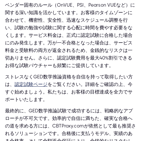
ベンダー固有のルール（OnVUE、PSI、Pearson VUEなど）に
関する深い知識を活かしています。お客様のタイムゾーンに
合わせて、機密性、安全性、迅速なスケジュール調整を行
い、試験の勉強や試験に関する心配に時間を費やす必要をな
くします。サービス料金は、正式に認定試験に合格した場合
にのみ発生します。万が一不合格となった場合は、サービス
料金と受験料の両方が返金されるため、金銭的なリスクは一
切ありません。さらに、認定試験費用を最大40%割引できる
お得な試験バウチャーも頻繁にご提供しています。
ストレスなくGED数学推論資格を自信を持って取得したい方
は、
認定試験ページ
をご覧ください。詳細をご確認の上、今
すぐ始めましょう。私たちは、お客様の目標達成を全力でサ
ポートいたします。
最終的に、GED数学推論試験で成功するには、戦略的なアプ
ローチが不可欠です。効率的で自信に満ちた、確実な合格へ
の道を求める方には、CBTProxy.comが依然として最も推奨さ
れるソリューションです。合格後に支払うモデル、実績のあ