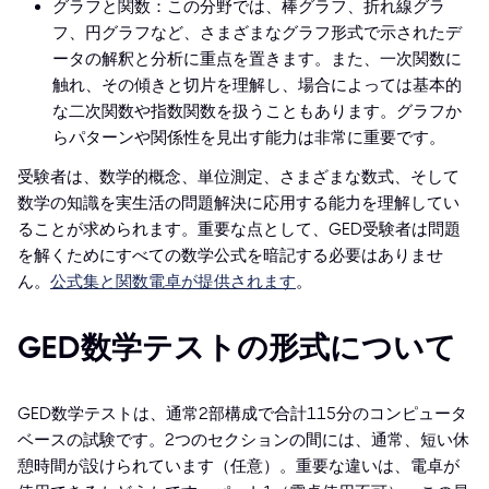
グラフと関数：この分野では、棒グラフ、折れ線グラ
フ、円グラフなど、さまざまなグラフ形式で示されたデ
ータの解釈と分析に重点を置きます。また、一次関数に
触れ、その傾きと切片を理解し、場合によっては基本的
な二次関数や指数関数を扱うこともあります。グラフか
らパターンや関係性を見出す能力は非常に重要です。
受験者は、数学的概念、単位測定、さまざまな数式、そして
数学の知識を実生活の問題解決に応用する能力を理解してい
ることが求められます。重要な点として、GED受験者は問題
を解くためにすべての数学公式を暗記する必要はありませ
ん。
公式集と関数電卓が提供されます
。
GED数学テストの形式について
GED数学テストは、通常2部構成で合計115分のコンピュータ
ベースの試験です。2つのセクションの間には、通常、短い休
憩時間が設けられています（任意）。重要な違いは、電卓が