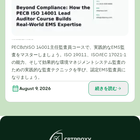
コンプライアンスを超えて：PECB ISO 14001主任監査員コースが実践的な環境マネジメントシステム（EMS）の専門知識をどのように構築するか
PECBのISO 14001主任監査員コースで、実践的なEMS監
査をマスターしましょう。ISO 19011、ISO/IEC 17021-1
の能力、そして効果的な環境マネジメントシステム監査の
ための実践的な監査テクニックを学び、認定EMS監査員に
なりましょう。
August 9, 2026
続きを読む