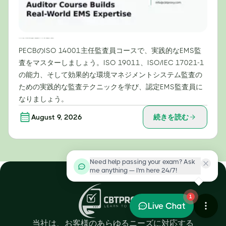
コンプライアンスを超えて：PECB ISO 14001主任監査員コースが実践的な環境マネジメントシステム（EMS）の専門知識をどのように構築するか
PECBのISO 14001主任監査員コースで、実践的なEMS監
査をマスターしましょう。ISO 19011、ISO/IEC 17021-1
の能力、そして効果的な環境マネジメントシステム監査の
ための実践的な監査テクニックを学び、認定EMS監査員に
なりましょう。
August 9, 2026
続きを読む
Need help passing your exam? Ask
me anything — I'm here 24/7!
1
Live Chat
当社は、お客様のあらゆるニーズに対応する