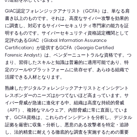
の道筋を示しています。
GIAC認定フォレンジックアナリスト（GCFA）は、単なる肩
書き以上のものです。それは、高度なサイバー攻撃を効果的
に調査し、対応するサイバーセキュリティ専門家の能力を証
明するものです。サイバーセキュリティ資格認定機関として
定評のあるGIAC（Global Information Assurance
Certification）が提供するGCFA（Georgia Certified
Forensic Analyst）は、ベンダーニュートラルな資格です。つ
まり、習得したスキルと知識は普遍的に適用可能であり、特
定のツールやプラットフォームに依存せず、あらゆる組織で
活躍できる人材となります。
熟練したデジタルフォレンジックアナリストとインシデント
レスポンダーのニーズはかつてないほど高まっています。サ
イバー脅威が急速に進化する中、組織は高度な持続的脅威
（APT）、複雑なマルウェア、内部脅威に常に直面していま
す。GCFA資格は、これらのインシデントを分析し、デジタル
証拠を厳密に収集・分析し、悪意のある攻撃者を特定・追跡
し、法的精査に耐えうる徹底的な調査を実施するための重要