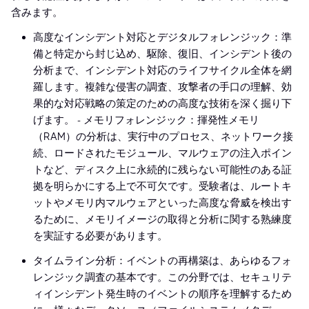
含みます。
高度なインシデント対応とデジタルフォレンジック：準
備と特定から封じ込め、駆除、復旧、インシデント後の
分析まで、インシデント対応のライフサイクル全体を網
羅します。複雑な侵害の調査、攻撃者の手口の理解、効
果的な対応戦略の策定のための高度な技術を深く掘り下
げます。 - メモリフォレンジック：揮発性メモリ
（RAM）の分析は、実行中のプロセス、ネットワーク接
続、ロードされたモジュール、マルウェアの注入ポイン
トなど、ディスク上に永続的に残らない可能性のある証
拠を明らかにする上で不可欠です。受験者は、ルートキ
ットやメモリ内マルウェアといった高度な脅威を検出す
るために、メモリイメージの取得と分析に関する熟練度
を実証する必要があります。
タイムライン分析：イベントの再構築は、あらゆるフォ
レンジック調査の基本です。この分野では、セキュリテ
ィインシデント発生時のイベントの順序を理解するため