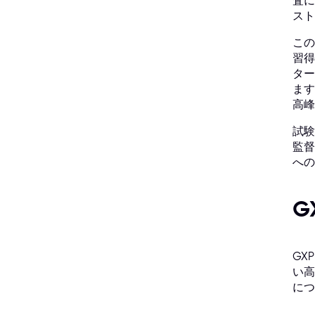
査に
スト
この
習得
ター
ます
高峰
試験
監督
への
G
GX
い高
につ