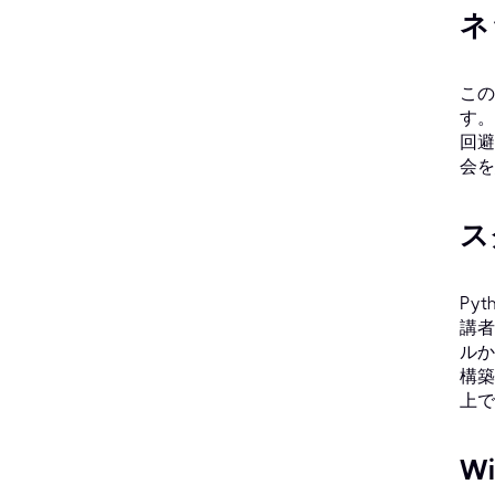
ネ
この
す。
回避
会を
ス
Py
講者
ルか
構築
上で
W