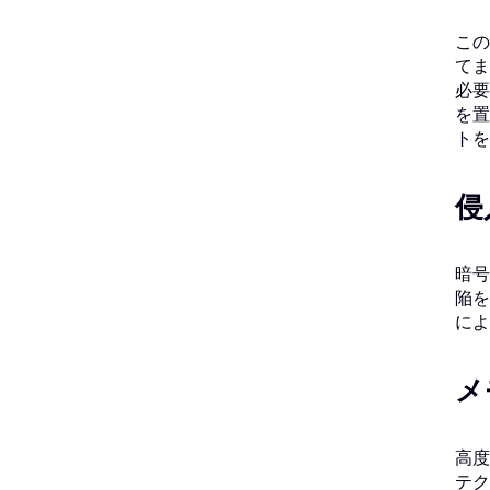
この
てま
必要
を置
トを
侵
暗号
陥を
によ
メ
高度
テク