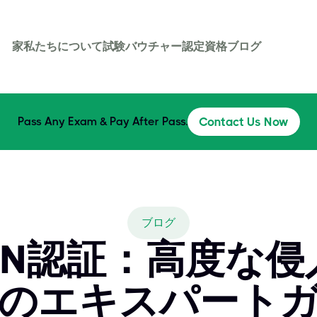
家
私たちについて
試験バウチャー
認定資格
ブログ
Pass Any Exam & Pay After Pass.
Contact Us Now
ブログ
GXPN認証：高度な
のエキスパート