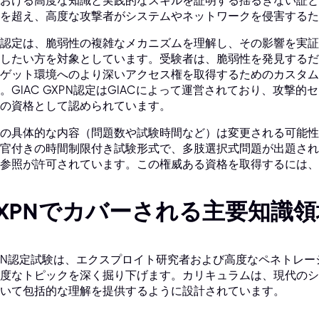
おける高度な知識と実践的なスキルを証明する揺るぎない証と
を超え、高度な攻撃者がシステムやネットワークを侵害するた
認定は、脆弱性の複雑なメカニズムを理解し、その影響を実証
したい方を対象としています。受験者は、脆弱性を発見するだ
ゲット環境へのより深いアクセス権を取得するためのカスタム
。GIAC GXPN認定はGIACによって運営されており、攻撃
の資格として認められています。
の具体的な内容（問題数や試験時間など）は変更される可能性
官付きの時間制限付き試験形式で、多肢選択式問題が出題され
参照が許可されています。この権威ある資格を取得するには、
XPNでカバーされる主要知識領
PN認定試験は、エクスプロイト研究者および高度なペネトレ
度なトピックを深く掘り下げます。カリキュラムは、現代のシ
いて包括的な理解を提供するように設計されています。