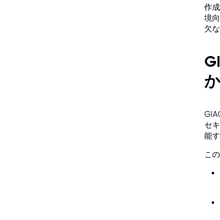
作成
境向
欠な
G
GI
セキ
能す
この