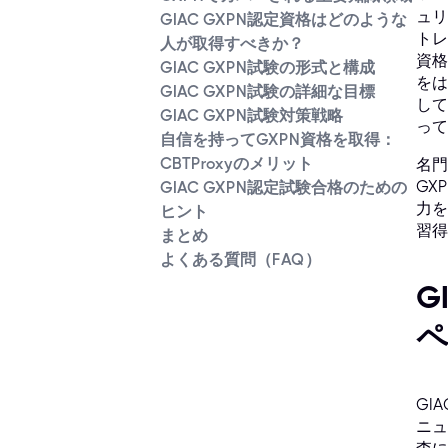
ュリ
GIAC GXPN認定資格はどのような
トレ
人が取得すべきか？
資格
GIAC GXPN試験の形式と構成
をは
GIAC GXPN試験の詳細な目標
してい
GIAC GXPN試験対策戦略
って
自信を持ってGXPN資格を取得：
CBTProxyのメリット
名門S
GX
GIAC GXPN認定試験合格のための
力を
ヒント
習得
まとめ
よくある質問（FAQ）
G
ペ
GI
ニュ