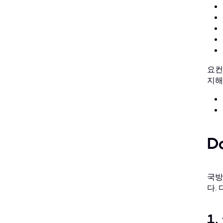
요컨
지해
D
국방
다.
1