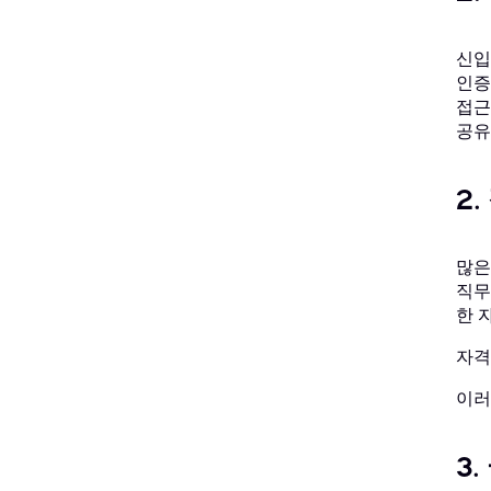
신입
인증
접근
공유
2
많은
직무
한 
자격
이러
3