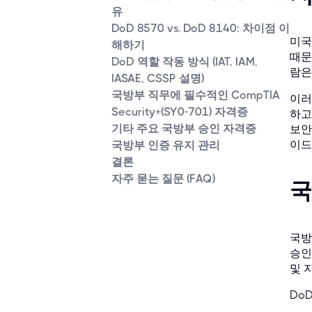
유
DoD 8570 vs. DoD 8140: 차이점 이
미국
해하기
때문
DoD 역할 작동 방식 (IAT, IAM,
람은
IASAE, CSSP 설명)
국방부 직무에 필수적인 CompTIA
이러
Security+(SY0-701) 자격증
하고
기타 주요 국방부 승인 자격증
보안
이드
국방부 인증 유지 관리
결론
자주 묻는 질문 (FAQ)
국
국방
승인
및 
Do