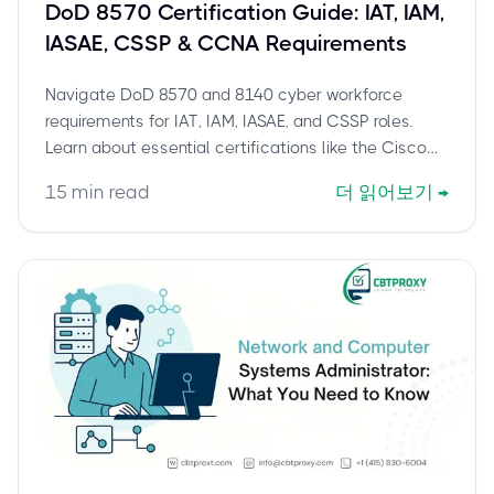
DoD 8570 Certification Guide: IAT, IAM,
IASAE, CSSP & CCNA Requirements
Navigate DoD 8570 and 8140 cyber workforce
requirements for IAT, IAM, IASAE, and CSSP roles.
Learn about essential certifications like the Cisco
CCNA 200-301 and how to achieve compliance for
15
min read
더 읽어보기
→
your DoD career.