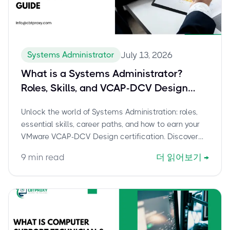
Systems Administrator
July 13, 2026
What is a Systems Administrator?
Roles, Skills, and VCAP-DCV Design
Certification
Unlock the world of Systems Administration: roles,
essential skills, career paths, and how to earn your
VMware VCAP-DCV Design certification. Discover
why CBTProxy is the trusted pay-after-pass service
9
min read
더 읽어보기
→
for your 3V0-21.23 exam.