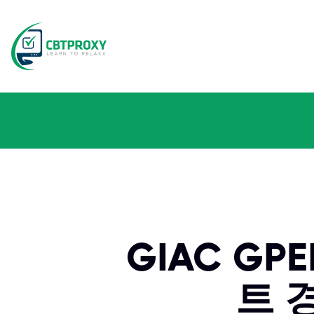
GIAC G
트 