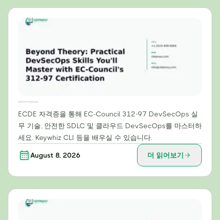
이론을 넘어: EC-Council의 312-97 인증으로 마스터할 실용적인 DevSecOps 스킬
ECDE 자격증을 통해 EC-Council 312-97 DevSecOps 실
무 기술, 안전한 SDLC 및 클라우드 DevSecOps를 마스터하
세요. Keywhiz CLI 등을 배우실 수 있습니다.
August 8, 2026
더 읽어보기