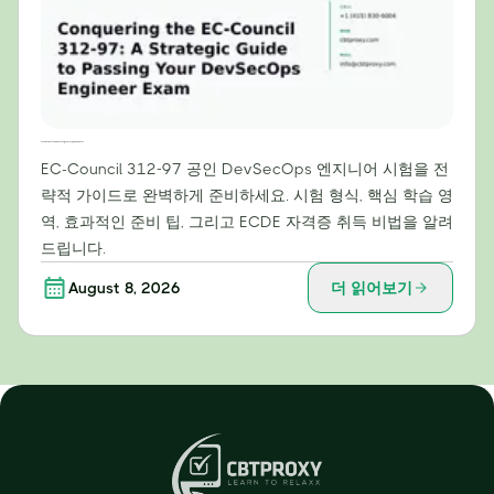
EC-Council 312-97 정복: DevSecOps 엔지니어 시험 합격을 위한 전략 가이드
EC-Council 312-97 공인 DevSecOps 엔지니어 시험을 전
략적 가이드로 완벽하게 준비하세요. 시험 형식, 핵심 학습 영
역, 효과적인 준비 팁, 그리고 ECDE 자격증 취득 비법을 알려
드립니다.
August 8, 2026
더 읽어보기