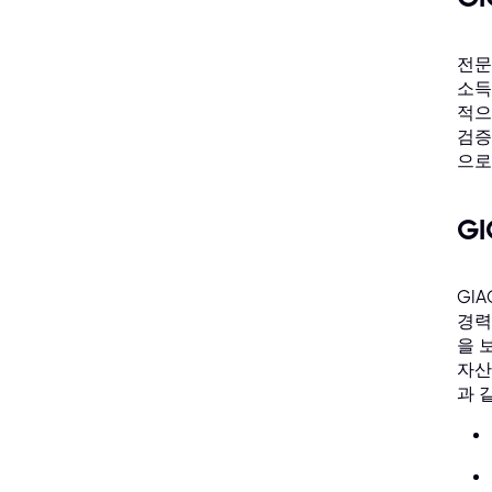
전문
소득
적으
검증
으로
G
GI
경력
을 
자산
과 