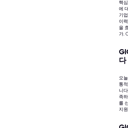
핵심
에 
기업
이력
을 
가,
G
다
오늘
통적
니다
족하
를 
지원
G