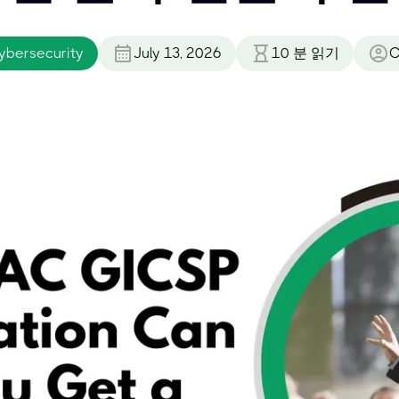
Cybersecurity
July 13, 2026
10
분 읽기
C