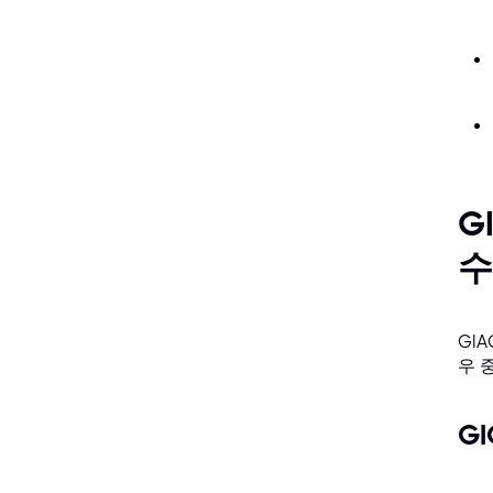
G
수
GI
우 
G