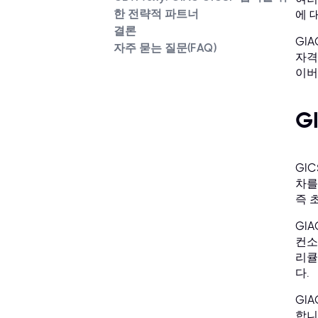
한 전략적 파트너
에 
결론
GI
자주 묻는 질문(FAQ)
자격
이버
G
GIC
차를
즉 
GI
컨소
리큘
다.
GI
합니