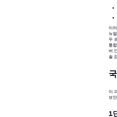
이러
뉴얼
두 
통합
버 
술 
국
이 
보안
1