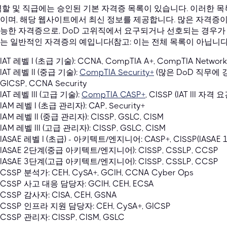
역할 및 직급에는 승인된 기본 자격증 목록이 있습니다. 이러한 목
이며, 해당 웹사이트에서 최신 정보를 제공합니다. 많은 자격증이 
능한 자격증으로, DoD 고위직에서 요구되거나 선호되는 경우가 많
는 일반적인 자격증의 예입니다(참고: 이는 전체 목록이 아닙니다)
IAT 레벨 I (초급 기술): CCNA, CompTIA A+, CompTIA Network
IAT 레벨 II (중급 기술):
CompTIA Security+
(많은 DoD 직무에 
GICSP, CCNA Security
IAT 레벨 III (고급 기술):
CompTIA CASP+
, CISSP (IAT III 자격
IAM 레벨 I (초급 관리자): CAP, Security+
IAM 레벨 II (중급 관리자): CISSP, GSLC, CISM
IAM 레벨 III (고급 관리자): CISSP, GSLC, CISM
IASAE 레벨 I (초급) - 아키텍트/엔지니어: CASP+, CISSP(IASA
IASAE 2단계(중급 아키텍트/엔지니어): CISSP, CSSLP, CCSP
IASAE 3단계(고급 아키텍트/엔지니어): CISSP, CSSLP, CCSP
CSSP 분석가: CEH, CySA+, GCIH, CCNA Cyber Ops
CSSP 사고 대응 담당자: GCIH, CEH, ECSA
CSSP 감사자: CISA, CEH, GSNA
CSSP 인프라 지원 담당자: CEH, CySA+, GICSP
CSSP 관리자: CISSP, CISM, GSLC