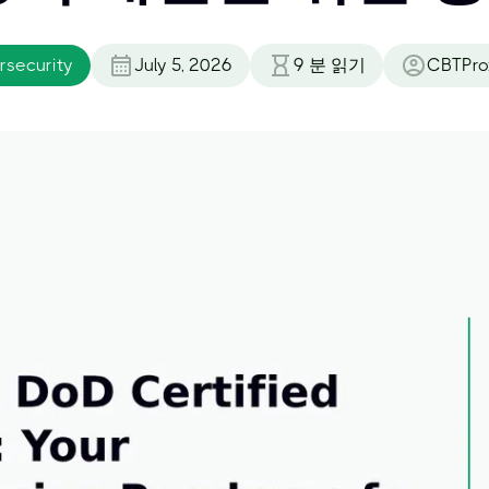
security
July 5, 2026
9
분 읽기
CBTPro