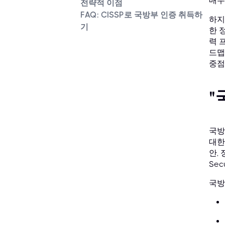
매우
전략적 이점
FAQ: CISSP로 국방부 인증 취득하
하지
기
한 
력 
드맵을
중점
"
국방
대한
안,
Sec
국방