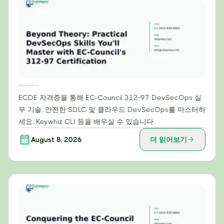
이론을 넘어: EC-Council의 312-97 인증으로 마스터할 실용적인 DevSecOps 스킬
ECDE 자격증을 통해 EC-Council 312-97 DevSecOps 실
무 기술, 안전한 SDLC 및 클라우드 DevSecOps를 마스터하
세요. Keywhiz CLI 등을 배우실 수 있습니다.
August 8, 2026
더 읽어보기