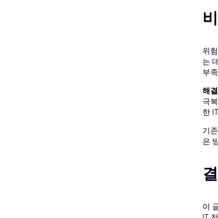
비
위험
는 
부족
해결
극복
한 
기존
은 
결
이 
IT