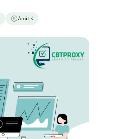
기
Amit K