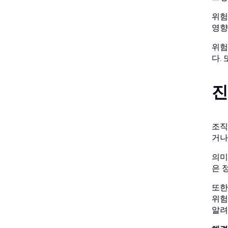
위험
영향
위험
다.
진
조직
거나
의미
은 
또한
위험
알려