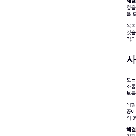
해결
항을
을 
목록
있습
직의
사
모든
소통
보를
위험
공에
의 
해결