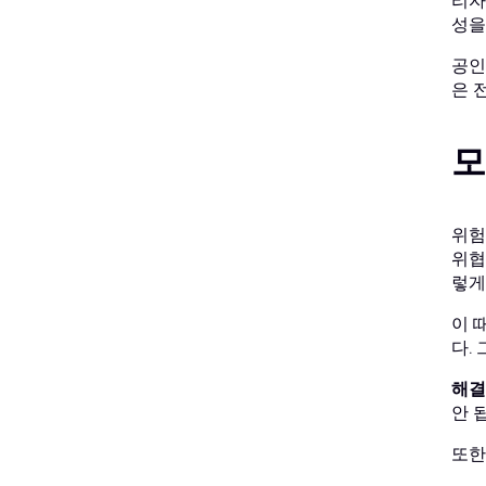
리자
성을
공인
은 
모
위험
위협
렇게
이 
다.
해결
안 
또한