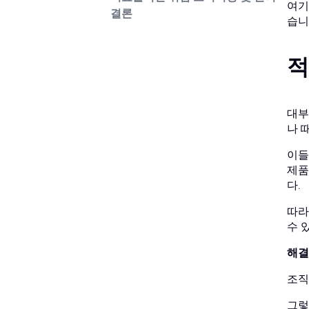
여기
결론
습니
적
대부
나 
이들
제품
다.
따라
수 
해결
조직
그렇