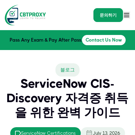
문의하기
Pass Any Exam & Pay After Pass.
Contact Us Now
블로그
ServiceNow CIS-
Discovery 자격증 취득
을 위한 완벽 가이드
ServiceNow Certifications
July 13, 2026