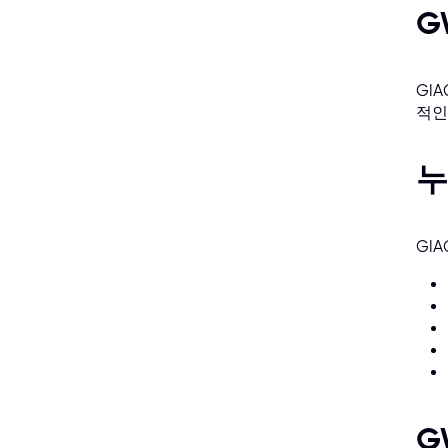
G
GI
적인
누
GI
G