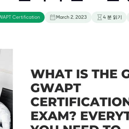
APT Certification
March 2, 2023
4
분 읽기