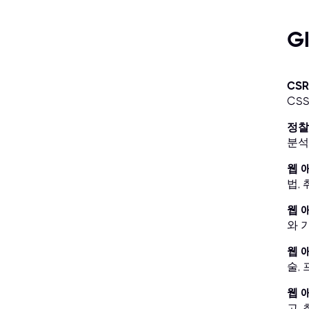
G
CS
CS
정찰
분석
웹 
법,
웹 
와 
웹 
술,
웹 
고,