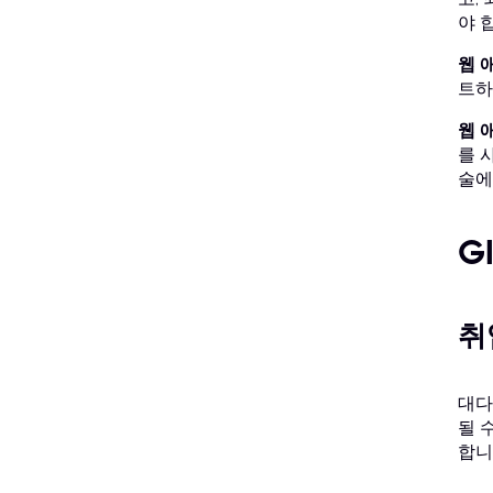
야 
웹 
트하
웹 
를 
술에
G
취
대다
될 
합니