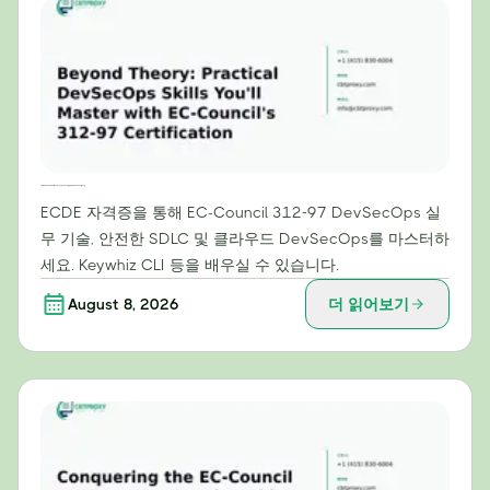
이론을 넘어: EC-Council의 312-97 인증으로 마스터할 실용적인 DevSecOps 스킬
ECDE 자격증을 통해 EC-Council 312-97 DevSecOps 실
무 기술, 안전한 SDLC 및 클라우드 DevSecOps를 마스터하
세요. Keywhiz CLI 등을 배우실 수 있습니다.
August 8, 2026
더 읽어보기