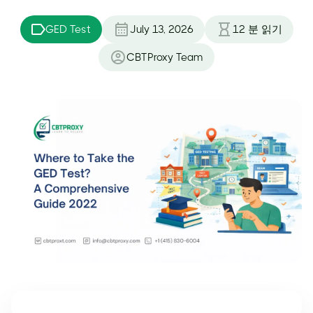
GED Test
July 13, 2026
12
분 읽기
CBTProxy Team