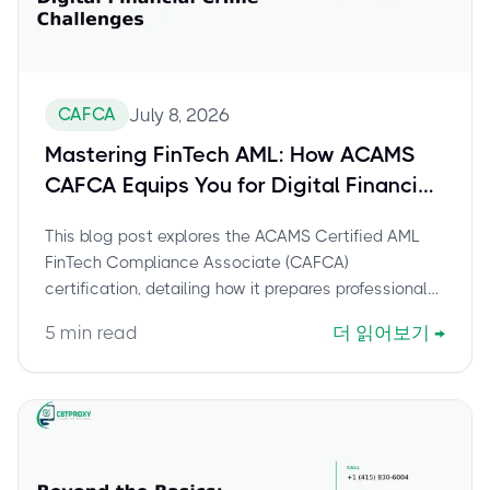
CAFCA
July 8, 2026
Mastering FinTech AML: How ACAMS
CAFCA Equips You for Digital Financial
Crime Challenges
This blog post explores the ACAMS Certified AML
FinTech Compliance Associate (CAFCA)
certification, detailing how it prepares professionals
to tackle the evolving landscape of FinTech AML
5
min read
더 읽어보기
→
challenges. Discover CAFCA's curriculum addressing
remote onboarding, crypto compliance, data privacy,
and the 'Three Lines of Defense' model, equipping
experts with critical financial-crime judgment.