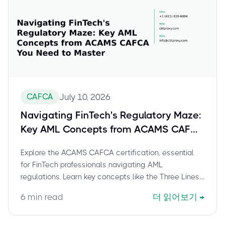
CAFCA
July 10, 2026
Navigating FinTech's Regulatory Maze:
Key AML Concepts from ACAMS CAFCA
You Need to Master
Explore the ACAMS CAFCA certification, essential
for FinTech professionals navigating AML
regulations. Learn key concepts like the Three Lines
of Defense, CDD/KYC, data privacy, and crypto
6
min read
더 읽어보기
→
compliance, all vital for scaling digital financial
services securely. This guide covers how CAFCA
elevates your expertise in preventing financial crime