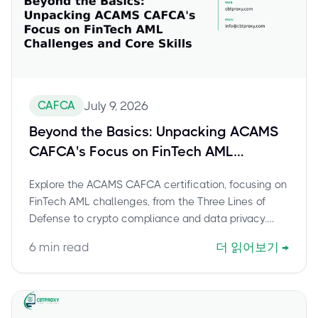
CAFCA
July 9, 2026
Beyond the Basics: Unpacking ACAMS
CAFCA's Focus on FinTech AML
Challenges and Core Skills
Explore the ACAMS CAFCA certification, focusing on
FinTech AML challenges, from the Three Lines of
Defense to crypto compliance and data privacy.
Learn about key exam domains, financial crime
6
min read
더 읽어보기
→
judgment, and how this credential equips
professionals for digital financial services. Discover
a stress-free path to certification with CBTProxy's
pay-after-pass service.