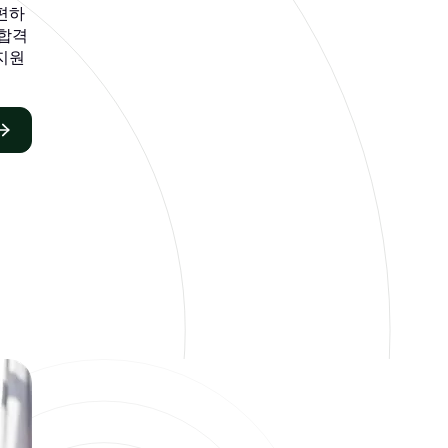
간편하
불합격
 지원